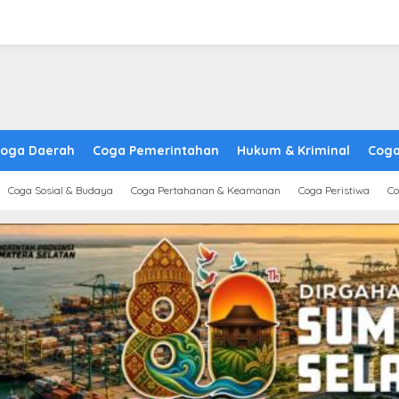
oga Daerah
Coga Pemerintahan
Hukum & Kriminal
Coga
Coga Sosial & Budaya
Coga Pertahanan & Keamanan
Coga Peristiwa
Co