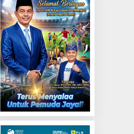
Uji Coba Contraflow di KM
55 Tol Binjai–Langsa
emarak HUT OKU ke-116,
LN Dekatkan Layanan
igital melalui Gelegar PLN
obile 2026