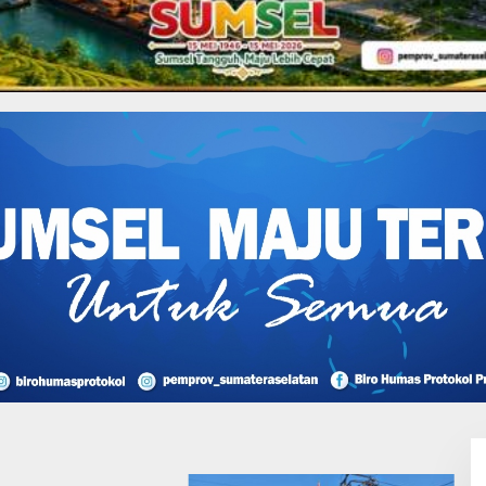
asional
 Berlanjut Hingga 2024
I Perjuangan Musi
sin Bantah Tuduhan
likan Tambang