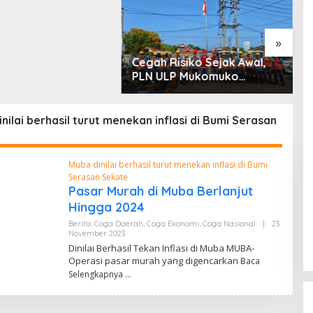
 dan Penyerobotan
»
Cegah Risiko Sejak Awal,
S
PLN ULP Mukomuko
P
Periksa Peralatan dan APD
D
Petugas secara Rutin
M
nilai berhasil turut menekan inflasi di Bumi Serasan
Muba dinilai berhasil turut menekan inflasi di Bumi
Serasan Sekate
Pasar Murah di Muba Berlanjut
Hingga 2024
Berita
,
Coga Daerah
,
Coga Ekonomi
,
Coga Nasional
|
23
November 2023
O
L
Dinilai Berhasil Tekan Inflasi di Muba MUBA-
E
Operasi pasar murah yang digencarkan
Baca
H
I
Selengkapnya
A
M
C
O