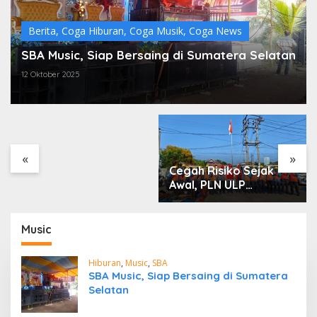
Berita
,
Coga Hiburan
,
Coga Musik
,
Coga News
SBA Music, Siap Bersaing di Sumatera Selatan
12 Oktober 2025
DPC PDI Perjuangan
Musi Banyuasin Bantah
Tuduhan Kepemilikan
Tambang Ilegal dan
Penyerobotan Lahan
«
»
Cegah Risiko Sejak
Awal, PLN ULP
Mukomuko Periksa
Peralatan dan APD
Petugas secara Rutin
Music
Hiburan
,
Music
,
SBA
SBA Music, Siap Bersaing di Sumatera
Selatan