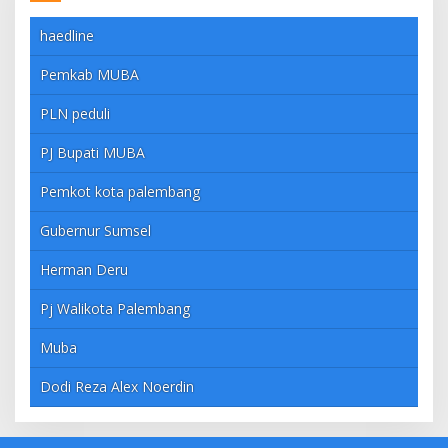
haedline
Pemkab MUBA
PLN peduli
PJ Bupati MUBA
Pemkot kota palembang
Gubernur Sumsel
Herman Deru
Pj Walikota Palembang
Muba
Dodi Reza Alex Noerdin