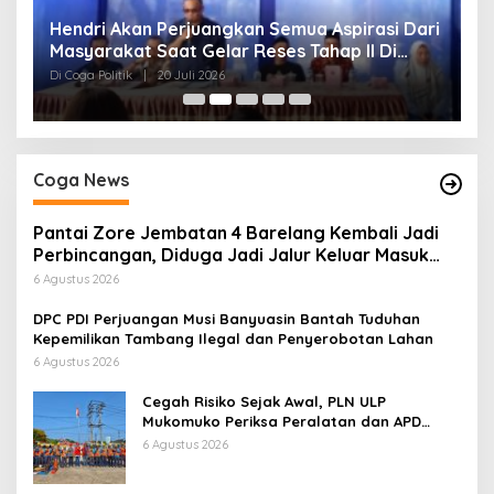
Hendri Akan Perjuangkan Semua Aspirasi Dari
H
Masyarakat Saat Gelar Reses Tahap II Di
P
Kelurahan Tanjung Indah
Di Coga Politik
|
20 Juli 2026
Di
Coga News
Pantai Zore Jembatan 4 Barelang Kembali Jadi
Perbincangan, Diduga Jadi Jalur Keluar Masuk
Barang Tanpa Dokumen Kepabeanan, Nama
6 Agustus 2026
Berinisial WL Disebut, Bea Cukai Diminta
Mengungkap Dugaan Aktivitas di Kawasan Pesisir
DPC PDI Perjuangan Musi Banyuasin Bantah Tuduhan
Kepemilikan Tambang Ilegal dan Penyerobotan Lahan
6 Agustus 2026
Cegah Risiko Sejak Awal, PLN ULP
Mukomuko Periksa Peralatan dan APD
Petugas secara Rutin
6 Agustus 2026