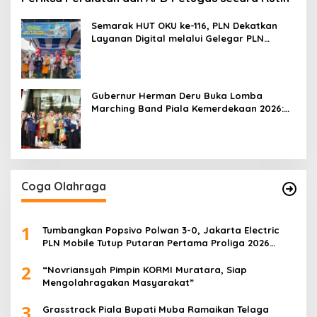
Semarak HUT OKU ke-116, PLN Dekatkan
Layanan Digital melalui Gelegar PLN
Mobile 2026
Gubernur Herman Deru Buka Lomba
Marching Band Piala Kemerdekaan 2026:
Ajang Asah Mental dan Kedisiplinan
Generasi Muda
Coga Olahraga
1
Tumbangkan Popsivo Polwan 3-0, Jakarta Electric
PLN Mobile Tutup Putaran Pertama Proliga 2026
dengan Meyakinkan
2
“Novriansyah Pimpin KORMI Muratara, Siap
Mengolahragakan Masyarakat”
3
Grasstrack Piala Bupati Muba Ramaikan Telaga