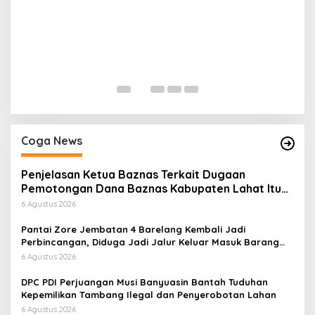
H
P
Di
Coga News
Penjelasan Ketua Baznas Terkait Dugaan
Pemotongan Dana Baznas Kabupaten Lahat Itu
Tidak Benar
6 Agustus 2026
Pantai Zore Jembatan 4 Barelang Kembali Jadi
Perbincangan, Diduga Jadi Jalur Keluar Masuk Barang
Tanpa Dokumen Kepabeanan, Nama Berinisial WL
6 Agustus 2026
Disebut, Bea Cukai Diminta Mengungkap Dugaan Aktivitas
di Kawasan Pesisir
DPC PDI Perjuangan Musi Banyuasin Bantah Tuduhan
Kepemilikan Tambang Ilegal dan Penyerobotan Lahan
6 Agustus 2026