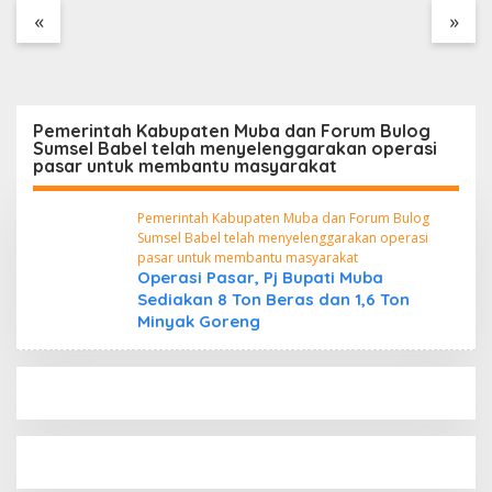
Tanpa Dokumen
«
»
Kepabeanan, Nama
Berinisial WL Disebut,
Bea Cukai Diminta
Mengungkap Dugaan
Aktivitas di Kawasan
Pemerintah Kabupaten Muba dan Forum Bulog
Pesisir
Sumsel Babel telah menyelenggarakan operasi
pasar untuk membantu masyarakat
Pemerintah Kabupaten Muba dan Forum Bulog
Sumsel Babel telah menyelenggarakan operasi
pasar untuk membantu masyarakat
Operasi Pasar, Pj Bupati Muba
Sediakan 8 Ton Beras dan 1,6 Ton
Minyak Goreng