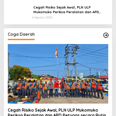
Cegah Risiko Sejak Awal, PLN ULP
Mukomuko Periksa Peralatan dan APD
Petugas secara Rutin
6 Agustus 2026
Coga Daerah
Cegah Risiko Sejak Awal, PLN ULP Mukomuko
Periksa Peralatan dan APD Petugas secara Rutin