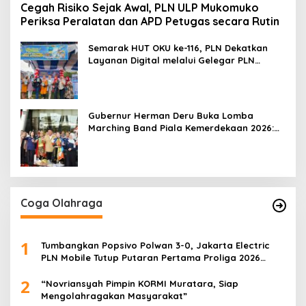
Cegah Risiko Sejak Awal, PLN ULP Mukomuko
Periksa Peralatan dan APD Petugas secara Rutin
Semarak HUT OKU ke-116, PLN Dekatkan
Layanan Digital melalui Gelegar PLN
Mobile 2026
Gubernur Herman Deru Buka Lomba
Marching Band Piala Kemerdekaan 2026:
Ajang Asah Mental dan Kedisiplinan
Generasi Muda
Coga Olahraga
1
Tumbangkan Popsivo Polwan 3-0, Jakarta Electric
PLN Mobile Tutup Putaran Pertama Proliga 2026
dengan Meyakinkan
2
“Novriansyah Pimpin KORMI Muratara, Siap
Mengolahragakan Masyarakat”