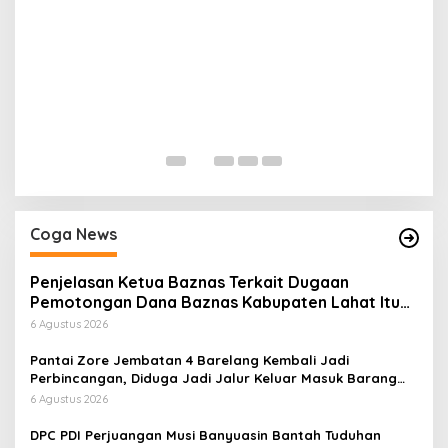
H
P
Di
Coga News
Penjelasan Ketua Baznas Terkait Dugaan
Pemotongan Dana Baznas Kabupaten Lahat Itu
Tidak Benar
6 Agustus 2026
Pantai Zore Jembatan 4 Barelang Kembali Jadi
Perbincangan, Diduga Jadi Jalur Keluar Masuk Barang
Tanpa Dokumen Kepabeanan, Nama Berinisial WL
6 Agustus 2026
Disebut, Bea Cukai Diminta Mengungkap Dugaan Aktivitas
di Kawasan Pesisir
DPC PDI Perjuangan Musi Banyuasin Bantah Tuduhan