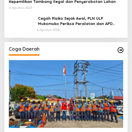
Kepemilikan Tambang Ilegal dan Penyerobotan Lahan
6 Agustus 2026
Cegah Risiko Sejak Awal, PLN ULP
Mukomuko Periksa Peralatan dan APD
Petugas secara Rutin
6 Agustus 2026
Coga Daerah