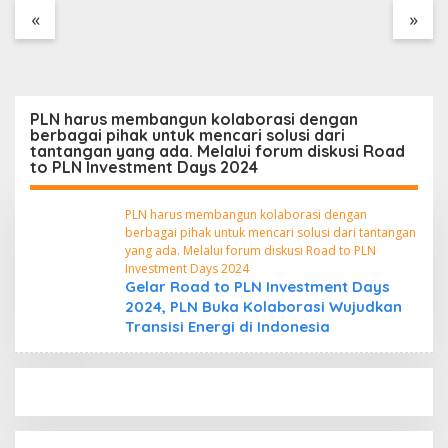
Tanpa Dokumen
«
»
Kepabeanan, Nama
Berinisial WL Disebut,
Bea Cukai Diminta
Mengungkap Dugaan
Aktivitas di Kawasan
PLN harus membangun kolaborasi dengan
Pesisir
berbagai pihak untuk mencari solusi dari
tantangan yang ada. Melalui forum diskusi Road
to PLN Investment Days 2024
PLN harus membangun kolaborasi dengan
berbagai pihak untuk mencari solusi dari tantangan
yang ada. Melalui forum diskusi Road to PLN
Investment Days 2024
Gelar Road to PLN Investment Days
2024, PLN Buka Kolaborasi Wujudkan
Transisi Energi di Indonesia