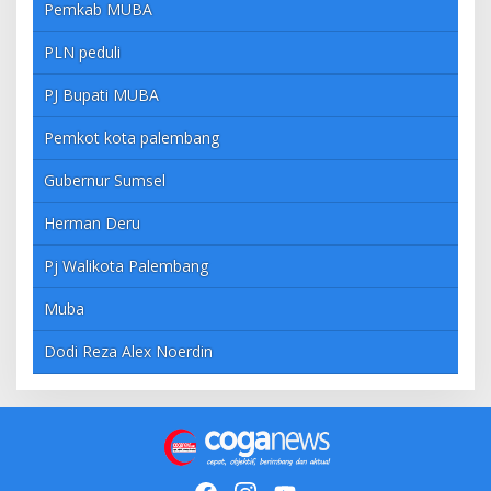
Pemkab MUBA
PLN peduli
PJ Bupati MUBA
Pemkot kota palembang
Gubernur Sumsel
Herman Deru
Pj Walikota Palembang
Muba
Dodi Reza Alex Noerdin