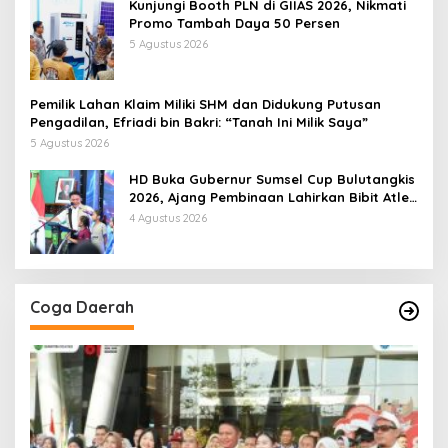
Kunjungi Booth PLN di GIIAS 2026, Nikmati
Promo Tambah Daya 50 Persen
5 Agustus 2026
Pemilik Lahan Klaim Miliki SHM dan Didukung Putusan
Pengadilan, Efriadi bin Bakri: “Tanah Ini Milik Saya”
5 Agustus 2026
HD Buka Gubernur Sumsel Cup Bulutangkis
2026, Ajang Pembinaan Lahirkan Bibit Atlet
Baru
4 Agustus 2026
Coga Daerah