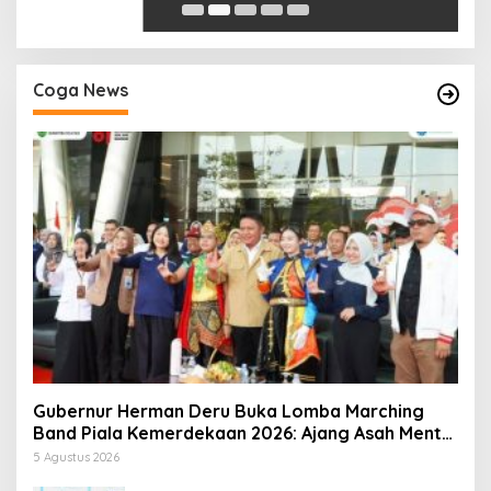
Coga News
Gubernur Herman Deru Buka Lomba Marching
Band Piala Kemerdekaan 2026: Ajang Asah Mental
dan Kedisiplinan Generasi Muda
5 Agustus 2026