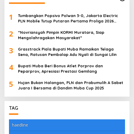
1
Tumbangkan Popsivo Polwan 3-0, Jakarta Electric
PLN Mobile Tutup Putaran Pertama Proliga 2026
dengan Meyakinkan
2
“Novriansyah Pimpin KORMI Muratara, Siap
Mengolahragakan Masyarakat”
3
Grasstrack Piala Bupati Muba Ramaikan Telaga
Sena, Ratusan Pembalap Adu Nyali di Sungai Lilin
4
Bupati Muba Beri Bonus Atlet Porprov dan
Peparprov, Apresiasi Prestasi Gemilang
5
Hujan Bukan Halangan, PLN dan Prabumulih A Sabet
Juara I Bersama di Dandim Muba Cup 2025
TAG
haedline