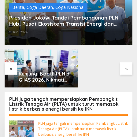
Berita
,
Coga Daerah
,
Coga Nasional
Presiden Jokowi Tandai Pembangunan PLN
Hub, Pusat Ekosistem Transisi Energi dan
Layanan Digital di Jantung IKN
5 Juni 2024
Pemilik Lahan Klaim
Miliki SHM dan
Didukung Putusan
Pengadilan, Efriadi bin
Bakri: “Tanah Ini Milik
Saya”
«
»
Kunjungi Booth PLN di
GIIAS 2026, Nikmati
Promo Tambah Daya
50 Persen
PLN juga tengah mempersiapkan Pembangkit
Listrik Tenaga Air (PLTA) untuk turut memasok
listrik berbasis energi bersih ke IKN
PLN juga tengah mempersiapkan Pembangkit Listrik
Tenaga Air (PLTA) untuk turut memasok listrik
berbasis energi bersih ke IKN