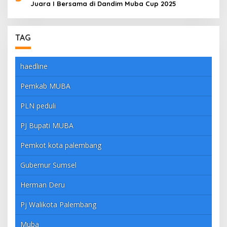
Juara I Bersama di Dandim Muba Cup 2025
TAG
haedline
Pemkab MUBA
PLN peduli
PJ Bupati MUBA
Pemkot kota palembang
Gubernur Sumsel
Herman Deru
Pj Walikota Palembang
Muba