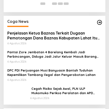
Coga News
Penjelasan Ketua Baznas Terkait Dugaan
Pemotongan Dana Baznas Kabupaten Lahat Itu
Tidak Benar
6 Agustus 2026
Pantai Zore Jembatan 4 Barelang Kembali Jadi
Perbincangan, Diduga Jadi Jalur Keluar Masuk Barang
Tanpa Dokumen Kepabeanan, Nama Berinisial WL
6 Agustus 2026
Disebut, Bea Cukai Diminta Mengungkap Dugaan Aktivitas
di Kawasan Pesisir
DPC PDI Perjuangan Musi Banyuasin Bantah Tuduhan
Kepemilikan Tambang Ilegal dan Penyerobotan Lahan
6 Agustus 2026
Cegah Risiko Sejak Awal, PLN ULP
Mukomuko Periksa Peralatan dan APD
Petugas secara Rutin
6 Agustus 2026