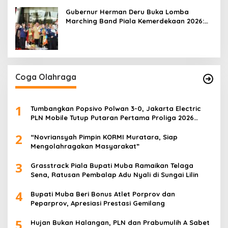
Gubernur Herman Deru Buka Lomba
Marching Band Piala Kemerdekaan 2026:
Ajang Asah Mental dan Kedisiplinan
Generasi Muda
Coga Olahraga
1
Tumbangkan Popsivo Polwan 3-0, Jakarta Electric
PLN Mobile Tutup Putaran Pertama Proliga 2026
dengan Meyakinkan
2
“Novriansyah Pimpin KORMI Muratara, Siap
Mengolahragakan Masyarakat”
3
Grasstrack Piala Bupati Muba Ramaikan Telaga
Sena, Ratusan Pembalap Adu Nyali di Sungai Lilin
4
Bupati Muba Beri Bonus Atlet Porprov dan
Peparprov, Apresiasi Prestasi Gemilang
5
Hujan Bukan Halangan, PLN dan Prabumulih A Sabet