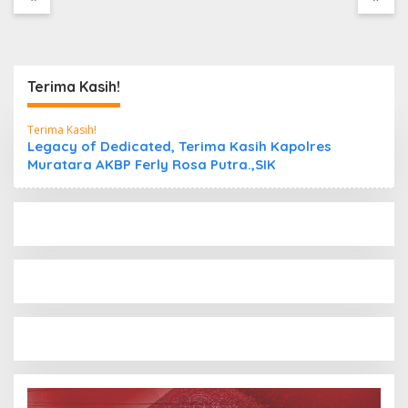
Kepabeanan, Nama
Berinisial WL Disebut,
Bea Cukai Diminta
Mengungkap Dugaan
Aktivitas di Kawasan
Terima Kasih!
Pesisir
Terima Kasih!
Legacy of Dedicated, Terima Kasih Kapolres
Muratara AKBP Ferly Rosa Putra.,SIK