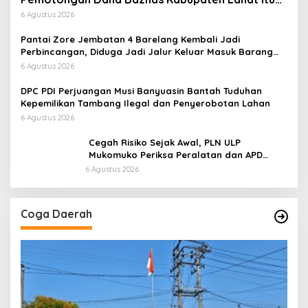
Tidak Benar
6 Agustus 2026
Pantai Zore Jembatan 4 Barelang Kembali Jadi
Perbincangan, Diduga Jadi Jalur Keluar Masuk Barang
Tanpa Dokumen Kepabeanan, Nama Berinisial WL
6 Agustus 2026
Disebut, Bea Cukai Diminta Mengungkap Dugaan Aktivitas
di Kawasan Pesisir
DPC PDI Perjuangan Musi Banyuasin Bantah Tuduhan
Kepemilikan Tambang Ilegal dan Penyerobotan Lahan
6 Agustus 2026
Cegah Risiko Sejak Awal, PLN ULP
Mukomuko Periksa Peralatan dan APD
Petugas secara Rutin
6 Agustus 2026
Coga Daerah