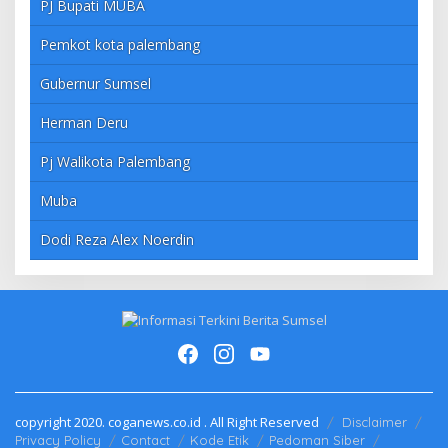
PJ Bupati MUBA
Pemkot kota palembang
Gubernur Sumsel
Herman Deru
Pj Walikota Palembang
Muba
Dodi Reza Alex Noerdin
copyright 2020. coganews.co.id . All Right Reserved
Disclaimer
Privacy Policy
Contact
Kode Etik
Pedoman Siber