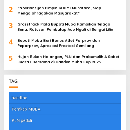
dengan Meyakinkan
2
“Novriansyah Pimpin KORMI Muratara, Siap
Mengolahragakan Masyarakat”
3
Grasstrack Piala Bupati Muba Ramaikan Telaga
Sena, Ratusan Pembalap Adu Nyali di Sungai Lilin
4
Bupati Muba Beri Bonus Atlet Porprov dan
Peparprov, Apresiasi Prestasi Gemilang
5
Hujan Bukan Halangan, PLN dan Prabumulih A Sabet
Juara I Bersama di Dandim Muba Cup 2025
TAG
haedline
Pemkab MUBA
PLN peduli