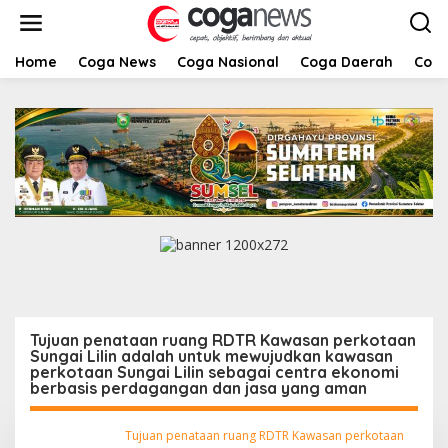
L
e
w
a
Home
Coga News
Coga Nasional
Coga Daerah
Coga
t
i
k
e
k
o
n
t
e
n
Tujuan penataan ruang RDTR Kawasan perkotaan
Sungai Lilin adalah untuk mewujudkan kawasan
perkotaan Sungai Lilin sebagai centra ekonomi
berbasis perdagangan dan jasa yang aman
Tujuan penataan ruang RDTR Kawasan perkotaan