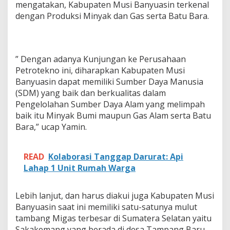
b
mengatakan, Kabupaten Musi Banyuasin terkenal
a
dengan Produksi Minyak dan Gas serta Batu Bara.
H
a
r
u
s
” Dengan adanya Kunjungan ke Perusahaan
T
Petrotekno ini, diharapkan Kabupaten Musi
i
Banyuasin dapat memiliki Sumber Daya Manusia
n
(SDM) yang baik dan berkualitas dalam
g
Pengelolahan Sumber Daya Alam yang melimpah
k
a
baik itu Minyak Bumi maupun Gas Alam serta Batu
t
Bara,” ucap Yamin.
k
a
n
READ
Kolaborasi Tanggap Darurat: Api
S
Lahap 1 Unit Rumah Warga
D
M
B
Lebih lanjut, dan harus diakui juga Kabupaten Musi
i
d
Banyuasin saat ini memiliki satu-satunya mulut
a
tambang Migas terbesar di Sumatera Selatan yaitu
n
Sakakemang yang berada di desa Tampang Baru,