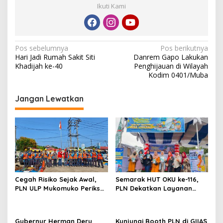
Ikuti Kami
N
Pos sebelumnya
Pos berikutnya
Hari Jadi Rumah Sakit Siti
Danrem Gapo Lakukan
a
Khadijah ke-40
Penghijauan di Wilayah
v
Kodim 0401/Muba
i
Jangan Lewatkan
g
a
s
i
p
o
Cegah Risiko Sejak Awal,
Semarak HUT OKU ke-116,
s
PLN ULP Mukomuko Periksa
PLN Dekatkan Layanan
Peralatan dan APD Petugas
Digital melalui Gelegar PLN
secara Rutin
Mobile 2026
Gubernur Herman Deru
Kunjungi Booth PLN di GIIAS