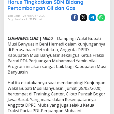
u
Harus Tingkatkan SDM Bidang
a
Pertambangan Oil dan Gas
F
r
Yan Coga
28 Februari 2020
a
Coga Nasional
32 Dilihat
k
s
i
P
COGANEWS.COM | Muba
– Dampingi Wakil Bupati
D
Musi Banyuasin Beni Hernedi dalam kunjungannya
I
di Perusahaan Petrotekno, Anggota DPRD
-
Kabupaten Musi Banyuasin sekaligus Ketua Fraksi
P
e
Partai PDI-Perjuangan Muhammad Yamin nilai
r
Program ini akan sangat baik bagi Kabupaten Musi
j
Banyuasin.
u
a
Hal itu dikatakannya saat mendampingi Kunjungan
n
g
Wakil Bupati Musi Banyuasin, Jumat (28/02/2020)
a
bertempat di Training Center, Ciloto Puncak Bogor
n
Jawa Barat. Yang mana dalam Kesempatannya
:
Anggota DPRD Muba yang juga selaku Ketua
M
Fraksi Partai PDI-Perjuangan Muba ini
u