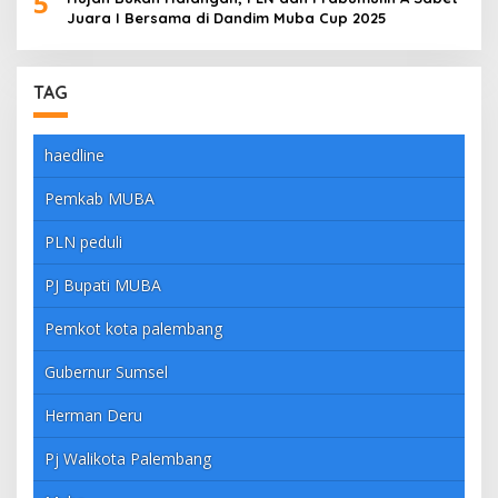
5
Juara I Bersama di Dandim Muba Cup 2025
TAG
haedline
Pemkab MUBA
PLN peduli
PJ Bupati MUBA
Pemkot kota palembang
Gubernur Sumsel
Herman Deru
Pj Walikota Palembang