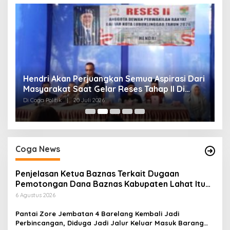
Hendri Akan Perjuangkan Semua Aspirasi Dari
H
Masyarakat Saat Gelar Reses Tahap II Di
P
Kelurahan Tanjung Indah
Di Coga Politik
|
20 Juli 2026
Di
Coga News
Penjelasan Ketua Baznas Terkait Dugaan
Pemotongan Dana Baznas Kabupaten Lahat Itu
Tidak Benar
6 Agustus 2026
Pantai Zore Jembatan 4 Barelang Kembali Jadi
Perbincangan, Diduga Jadi Jalur Keluar Masuk Barang