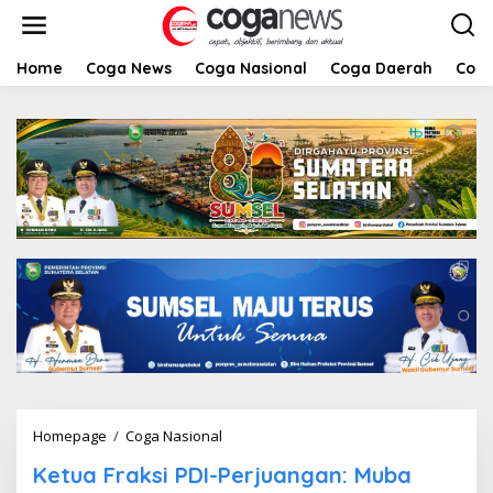
L
e
w
a
Home
Coga News
Coga Nasional
Coga Daerah
Coga
t
i
k
e
k
o
n
t
e
n
Homepage
/
Coga Nasional
K
e
Ketua Fraksi PDI-Perjuangan: Muba
t