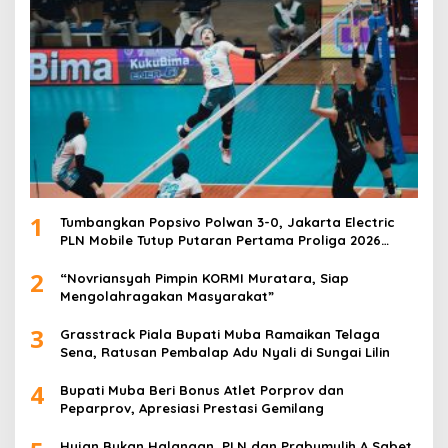
1
Tumbangkan Popsivo Polwan 3-0, Jakarta Electric
PLN Mobile Tutup Putaran Pertama Proliga 2026
dengan Meyakinkan
2
“Novriansyah Pimpin KORMI Muratara, Siap
Mengolahragakan Masyarakat”
3
Grasstrack Piala Bupati Muba Ramaikan Telaga
Sena, Ratusan Pembalap Adu Nyali di Sungai Lilin
4
Bupati Muba Beri Bonus Atlet Porprov dan
Peparprov, Apresiasi Prestasi Gemilang
Hujan Bukan Halangan, PLN dan Prabumulih A Sabet