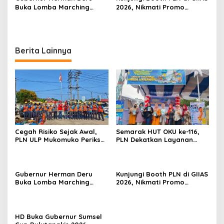
Buka Lomba Marching
2026, Nikmati Promo
Band Piala Kemerdekaan
Tambah Daya 50 Persen
2026: Ajang Asah Mental
dan Kedisiplinan Generasi
Muda
Berita Lainnya
Cegah Risiko Sejak Awal,
Semarak HUT OKU ke-116,
PLN ULP Mukomuko Periksa
PLN Dekatkan Layanan
Peralatan dan APD Petugas
Digital melalui Gelegar PLN
secara Rutin
Mobile 2026
Gubernur Herman Deru
Kunjungi Booth PLN di GIIAS
Buka Lomba Marching
2026, Nikmati Promo
Band Piala Kemerdekaan
Tambah Daya 50 Persen
2026: Ajang Asah Mental
dan Kedisiplinan Generasi
Muda
HD Buka Gubernur Sumsel