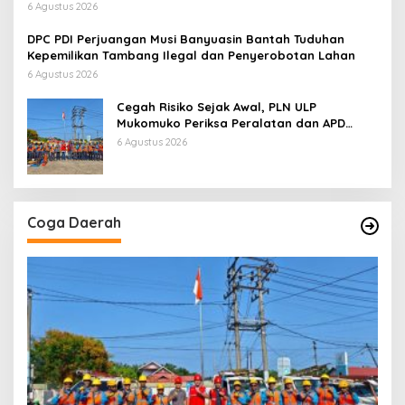
Tanpa Dokumen Kepabeanan, Nama Berinisial WL
6 Agustus 2026
Disebut, Bea Cukai Diminta Mengungkap Dugaan Aktivitas
di Kawasan Pesisir
DPC PDI Perjuangan Musi Banyuasin Bantah Tuduhan
Kepemilikan Tambang Ilegal dan Penyerobotan Lahan
6 Agustus 2026
Cegah Risiko Sejak Awal, PLN ULP
Mukomuko Periksa Peralatan dan APD
Petugas secara Rutin
6 Agustus 2026
Coga Daerah