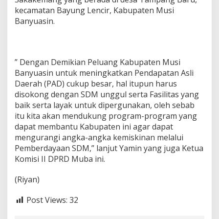
g
kecamatan Bayung Lencir, Kabupaten Musi
P
Banyuasin.
e
r
t
a
m
” Dengan Demikian Peluang Kabupaten Musi
b
Banyuasin untuk meningkatkan Pendapatan Asli
a
n
Daerah (PAD) cukup besar, hal itupun harus
g
disokong dengan SDM unggul serta Fasilitas yang
a
baik serta layak untuk dipergunakan, oleh sebab
n
itu kita akan mendukung program-program yang
O
dapat membantu Kabupaten ini agar dapat
i
l
mengurangi angka-angka kemiskinan melalui
d
Pemberdayaan SDM,” lanjut Yamin yang juga Ketua
a
Komisi II DPRD Muba ini.
n
G
(Riyan)
a
s
Post Views:
32