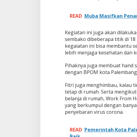
s
k
READ
Muba Masifkan Pena
e
r
d
Kegiatan ini juga akan dilaku
a
sembako dibeberapa titik di 18
n
S
kegaiatan ini bisa membantu se
e
lebih menjaga kesehatan dan k
m
b
Pihaknya juga membuat hand sa
a
dengan BPOM kota Palembang
k
o
Fitri juga menghimbau, kalau 
tetap di rumah. Serta mengikut
belanja di rumah, Work From Ho
yang berkumpul dengan banyak
penyebaran virus corona.
READ
Pemerintah Kota Pal
Baik