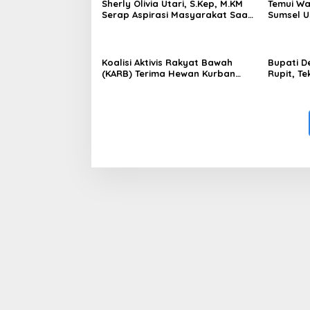
Sherly Olivia Utari, S.Kep, M.KM
Temui Wa
Serap Aspirasi Masyarakat Saat
Sumsel Us
Gelar Reses Ke II Di Kelurahan
Lanjutka
Ulak Surung
Strategi
Koalisi Aktivis Rakyat Bawah
Bupati D
(KARB) Terima Hewan Kurban
Rupit, T
Arahan Herman Deru
dan Peni