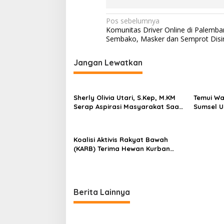
N
Pos sebelumnya
Komunitas Driver Online di Palemb
a
Sembako, Masker dan Semprot Disi
v
i
Jangan Lewatkan
g
a
Sherly Olivia Utari, S.Kep, M.KM
Temui Wa
s
Serap Aspirasi Masyarakat Saat
Sumsel Us
Gelar Reses Ke II Di Kelurahan
Lanjutka
i
Ulak Surung
Strategi
p
Koalisi Aktivis Rakyat Bawah
o
(KARB) Terima Hewan Kurban
Arahan Herman Deru
s
Berita Lainnya