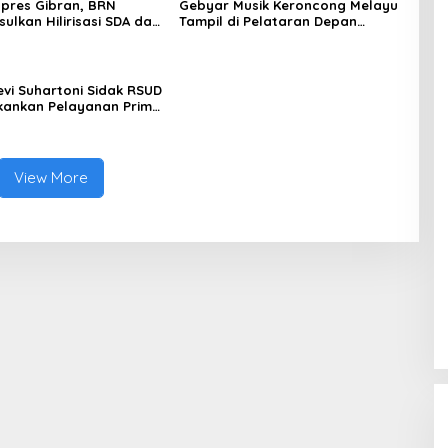
pres Gibran, BRN
Gebyar Musik Keroncong Melayu
ulkan Hilirisasi SDA dan
Tampil di Pelataran Depan
n Pembangunan Tol
Museum SMB II
s di Sumatera Selatan
evi Suhartoni Sidak RSUD
ekankan Pelayanan Prima
ngkatan Mutu Kesehata
View More