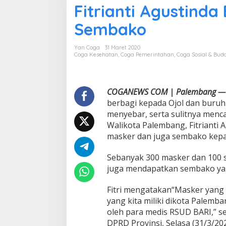
Fitrianti Agustind
t
r
Sembako
i
a
n
Yan Coga
31 Maret 2020
t
Coga Kesehatan
,
Coga Pemerintahan
,
Coga Sosial & Bud
i
A
g
u
COGANEWS COM | Palembang —
s
berbagi kepada Ojol dan buruh
t
menyebar, serta sulitnya menc
i
Walikota Palembang, Fitriant
n
masker dan juga sembako kepa
d
a
B
Sebanyak 300 masker dan 100 
a
juga mendapatkan sembako yang
g
i
Fitri mengatakan“Masker yang 
k
a
yang kita miliki dikota Palemba
n
oleh para medis RSUD BARI,” s
M
DPRD Provinsi, Selasa (31/3/202
a