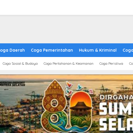
oga Daerah
Coga Pemerintahan
Hukum & Kriminal
Coga
Coga Sosial & Budaya
Coga Pertahanan & Keamanan
Coga Peristiwa
Co