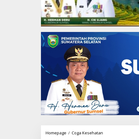
Homepage
/
Coga Kesehatan
F
i