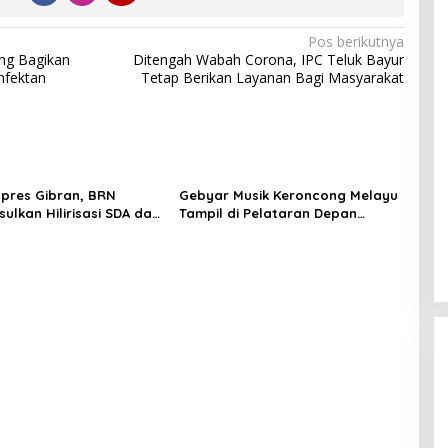
Pos berikutnya
ang Bagikan
Ditengah Wabah Corona, IPC Teluk Bayur
nfektan
Tetap Berikan Layanan Bagi Masyarakat
pres Gibran, BRN
Gebyar Musik Keroncong Melayu
ulkan Hilirisasi SDA dan
Tampil di Pelataran Depan
n Pembangunan Tol
Museum SMB II
s di Sumatera Selatan