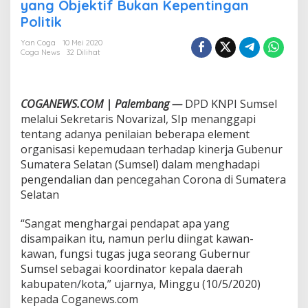
I
yang Objektif Bukan Kepentingan
:
Politik
P
e
Yan Coga
10 Mei 2020
n
Coga News
32 Dilihat
i
l
a
i
COGANEWS.COM | Palembang —
DPD KNPI Sumsel
a
melalui Sekretaris Novarizal, SIp menanggapi
n
tentang adanya penilaian beberapa element
B
organisasi kepemudaan terhadap kinerja Gubenur
e
r
Sumatera Selatan (Sumsel) dalam menghadapi
d
pengendalian dan pencegahan Corona di Sumatera
a
Selatan
s
a
“Sangat menghargai pendapat apa yang
r
k
disampaikan itu, namun perlu diingat kawan-
a
kawan, fungsi tugas juga seorang Gubernur
n
Sumsel sebagai koordinator kepala daerah
L
kabupaten/kota,” ujarnya, Minggu (10/5/2020)
a
kepada Coganews.com
n