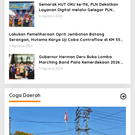
Semarak HUT OKU ke-116, PLN Dekatkan
Layanan Digital melalui Gelegar PLN
Mobile 2026
6 Agustus 2026
Lakukan Pemeliharaan Oprit Jembatan Batang
Serangan, Hutama Karya Uji Coba Contraflow di KM 55
Tol Binjai–Langsa
6 Agustus 2026
Gubernur Herman Deru Buka Lomba
Marching Band Piala Kemerdekaan 2026:
Ajang Asah Mental dan Kedisiplinan
5 Agustus 2026
Generasi Muda
Coga Daerah