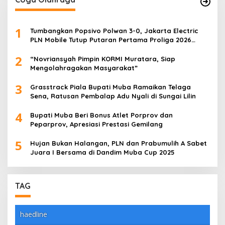
1
Tumbangkan Popsivo Polwan 3-0, Jakarta Electric
PLN Mobile Tutup Putaran Pertama Proliga 2026
dengan Meyakinkan
2
“Novriansyah Pimpin KORMI Muratara, Siap
Mengolahragakan Masyarakat”
3
Grasstrack Piala Bupati Muba Ramaikan Telaga
Sena, Ratusan Pembalap Adu Nyali di Sungai Lilin
4
Bupati Muba Beri Bonus Atlet Porprov dan
Peparprov, Apresiasi Prestasi Gemilang
5
Hujan Bukan Halangan, PLN dan Prabumulih A Sabet
Juara I Bersama di Dandim Muba Cup 2025
TAG
haedline