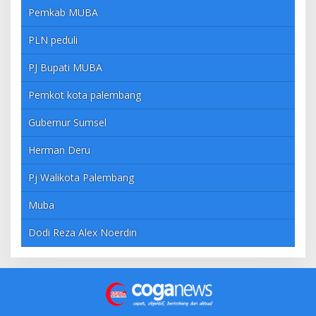
Pemkab MUBA
PLN peduli
PJ Bupati MUBA
Pemkot kota palembang
Gubernur Sumsel
Herman Deru
Pj Walikota Palembang
Muba
Dodi Reza Alex Noerdin