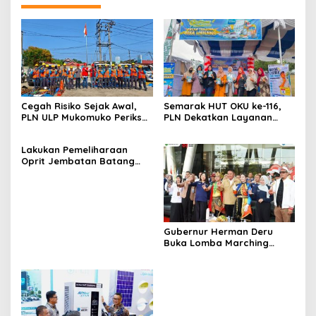
Cegah Risiko Sejak Awal,
Semarak HUT OKU ke-116,
PLN ULP Mukomuko Periksa
PLN Dekatkan Layanan
Peralatan dan APD Petugas
Digital melalui Gelegar PLN
secara Rutin
Mobile 2026
Lakukan Pemeliharaan
Oprit Jembatan Batang
Serangan, Hutama Karya
Uji Coba Contraflow di KM
55 Tol Binjai–Langsa
Gubernur Herman Deru
Buka Lomba Marching
Band Piala Kemerdekaan
2026: Ajang Asah Mental
dan Kedisiplinan Generasi
Muda