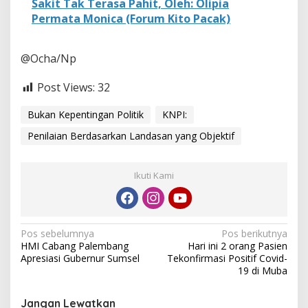
Sakit Tak Terasa Pahit, Oleh: Olipia
Permata Monica (Forum Kito Pacak)
@Ocha/Np
Post Views:
32
Bukan Kepentingan Politik
KNPI:
Penilaian Berdasarkan Landasan yang Objektif
Ikuti Kami
N
Pos sebelumnya
Pos berikutnya
HMI Cabang Palembang
Hari ini 2 orang Pasien
a
Apresiasi Gubernur Sumsel
Tekonfirmasi Positif Covid-
v
19 di Muba
i
Jangan Lewatkan