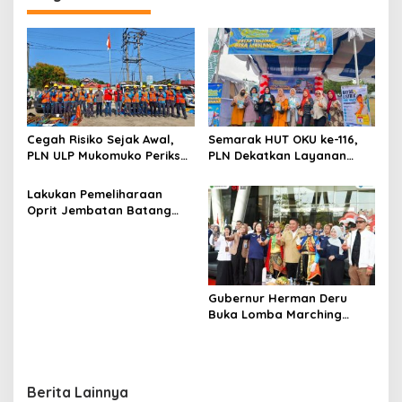
g
a
s
i
p
o
Cegah Risiko Sejak Awal,
Semarak HUT OKU ke-116,
s
PLN ULP Mukomuko Periksa
PLN Dekatkan Layanan
Peralatan dan APD Petugas
Digital melalui Gelegar PLN
secara Rutin
Mobile 2026
Lakukan Pemeliharaan
Oprit Jembatan Batang
Serangan, Hutama Karya
Uji Coba Contraflow di KM
55 Tol Binjai–Langsa
Gubernur Herman Deru
Buka Lomba Marching
Band Piala Kemerdekaan
2026: Ajang Asah Mental
dan Kedisiplinan Generasi
Muda
Berita Lainnya