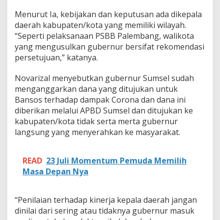
d
a
Menurut Ia, kebijakan dan keputusan ada dikepala
s
daerah kabupaten/kota yang memiliki wilayah.
a
“Seperti pelaksanaan PSBB Palembang, walikota
n
yang mengusulkan gubernur bersifat rekomendasi
y
a
persetujuan,” katanya.
n
g
Novarizal menyebutkan gubernur Sumsel sudah
O
menganggarkan dana yang ditujukan untuk
b
Bansos terhadap dampak Corona dan dana ini
j
e
diberikan melalui APBD Sumsel dan ditujukan ke
k
kabupaten/kota tidak serta merta gubernur
t
langsung yang menyerahkan ke masyarakat.
i
f
B
READ
23 Juli Momentum Pemuda Memilih
u
k
Masa Depan Nya
a
n
K
“Penilaian terhadap kinerja kepala daerah jangan
e
dinilai dari sering atau tidaknya gubernur masuk
p