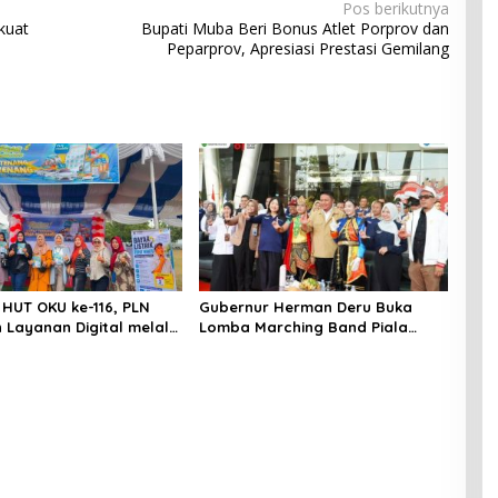
Pos berikutnya
kuat
Bupati Muba Beri Bonus Atlet Porprov dan
Peparprov, Apresiasi Prestasi Gemilang
HUT OKU ke-116, PLN
Gubernur Herman Deru Buka
 Layanan Digital melalui
Lomba Marching Band Piala
PLN Mobile 2026
Kemerdekaan 2026: Ajang Asah
Mental dan Kedisiplinan Generasi
Muda