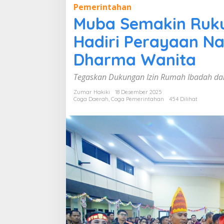
Pemerintahan
b
a
Muba Semakin Ruku
S
e
Hadiri Perayaan Na
m
a
Dharma Wanita
k
i
Tegaskan Dukungan Izin Rumah Ibadah da
n
R
Zumar Hakiki
18 Desember 2025
u
Coga Daerah
,
Coga Pemerintahan
454 Dilihat
k
u
n
:
B
u
p
a
t
i
T
o
h
a