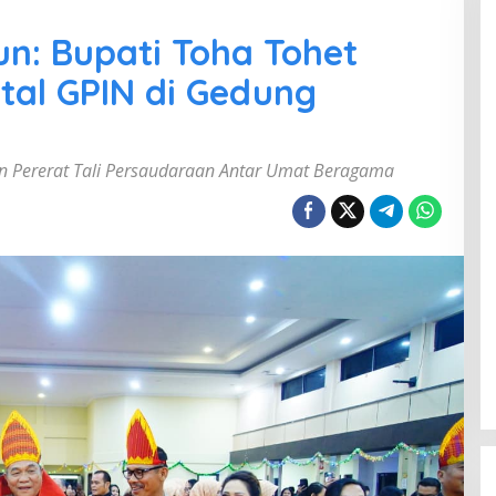
n: Bupati Toha Tohet
tal GPIN di Gedung
n Pererat Tali Persaudaraan Antar Umat Beragama