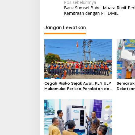
N
Pos sebelumnya
Bank Sumsel Babel Muara Rupit Per
a
Kemitraan dengan PT DMIL
v
i
Jangan Lewatkan
g
a
s
i
p
o
Cegah Risiko Sejak Awal, PLN ULP
Semarak 
s
Mukomuko Periksa Peralatan dan
Dekatkan
APD Petugas secara Rutin
Gelegar 