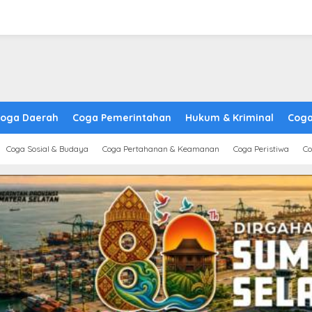
oga Daerah
Coga Pemerintahan
Hukum & Kriminal
Coga
Coga Sosial & Budaya
Coga Pertahanan & Keamanan
Coga Peristiwa
Co