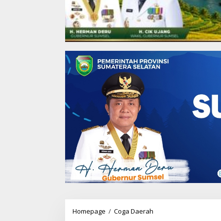
Homepage
/
Coga Daerah
M
u