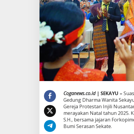
T
o
h
e
t
H
a
d
i
r
i
P
e
r
a
y
a
Coganews.co.id
|
SEKAYU –
Suas
a
Gedung Dharma Wanita Sekayu 
n
Gereja Protestan Injili Nusant
N
merayakan Natal tahun 2025. K
a
t
S.H., bersama jajaran Forkopim
a
Bumi Serasan Sekate.
l