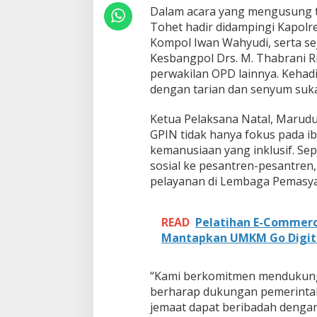
G
Dalam acara yang mengusung te
P
Tohet hadir didampingi Kapol
I
N
Kompol Iwan Wahyudi, serta s
d
Kesbangpol Drs. M. Thabrani R
i
perwakilan OPD lainnya. Kehadi
G
dengan tarian dan senyum suka
e
d
u
Ketua Pelaksana Natal, Marudu
n
GPIN tidak hanya fokus pada iba
g
kemanusiaan yang inklusif. Se
D
sosial ke pesantren-pesantren,
h
a
pelayanan di Lembaga Pemasya
r
m
a
READ
Pelatihan E-Commerc
W
Mantapkan UMKM Go Digit
a
n
i
“Kami berkomitmen mendukung 
t
berharap dukungan pemerintah
a
jemaat dapat beribadah dengan 