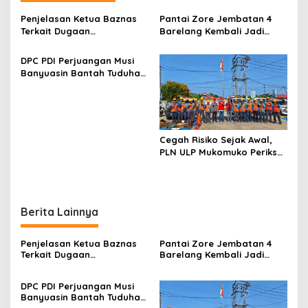
a
s
Penjelasan Ketua Baznas
Pantai Zore Jembatan 4
Terkait Dugaan
Barelang Kembali Jadi
i
Pemotongan Dana Baznas
Perbincangan, Diduga Jadi
p
Kabupaten Lahat Itu Tidak
Jalur Keluar Masuk Barang
DPC PDI Perjuangan Musi
Benar
Tanpa Dokumen
Banyuasin Bantah Tuduhan
o
Kepabeanan, Nama
Kepemilikan Tambang
Berinisial WL Disebut, Bea
s
Ilegal dan Penyerobotan
Cukai Diminta Mengungkap
Lahan
Dugaan Aktivitas di
Kawasan Pesisir
Cegah Risiko Sejak Awal,
PLN ULP Mukomuko Periksa
Peralatan dan APD Petugas
secara Rutin
Berita Lainnya
Penjelasan Ketua Baznas
Pantai Zore Jembatan 4
Terkait Dugaan
Barelang Kembali Jadi
Pemotongan Dana Baznas
Perbincangan, Diduga Jadi
Kabupaten Lahat Itu Tidak
Jalur Keluar Masuk Barang
DPC PDI Perjuangan Musi
Benar
Tanpa Dokumen
Banyuasin Bantah Tuduhan
Kepabeanan, Nama