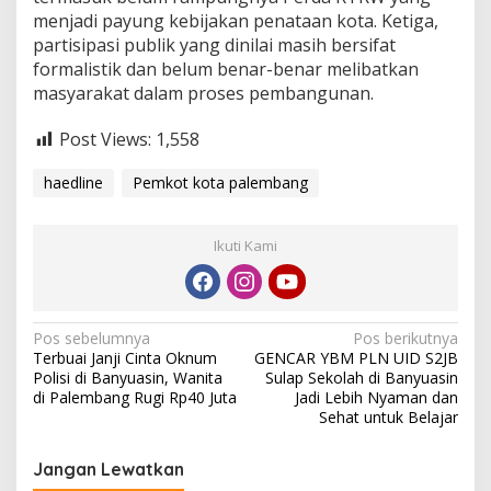
menjadi payung kebijakan penataan kota. Ketiga,
partisipasi publik yang dinilai masih bersifat
formalistik dan belum benar-benar melibatkan
masyarakat dalam proses pembangunan.
Post Views:
1,558
haedline
Pemkot kota palembang
Ikuti Kami
N
Pos sebelumnya
Pos berikutnya
Terbuai Janji Cinta Oknum
GENCAR YBM PLN UID S2JB
a
Polisi di Banyuasin, Wanita
Sulap Sekolah di Banyuasin
v
di Palembang Rugi Rp40 Juta
Jadi Lebih Nyaman dan
Sehat untuk Belajar
i
g
Jangan Lewatkan