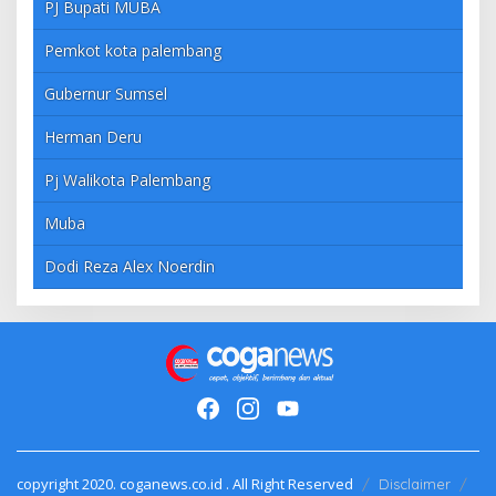
PJ Bupati MUBA
Pemkot kota palembang
Gubernur Sumsel
Herman Deru
Pj Walikota Palembang
Muba
Dodi Reza Alex Noerdin
copyright 2020. coganews.co.id . All Right Reserved
Disclaimer