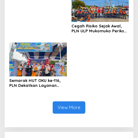
Kepemilikan Tambang
Berinisial WL Disebut, Bea
Ilegal dan Penyerobotan
Cukai Diminta Mengungkap
Lahan
Dugaan Aktivitas di
Kawasan Pesisir
Cegah Risiko Sejak Awal,
PLN ULP Mukomuko Periksa
Peralatan dan APD Petugas
secara Rutin
Semarak HUT OKU ke-116,
PLN Dekatkan Layanan
Digital melalui Gelegar PLN
Mobile 2026
View More