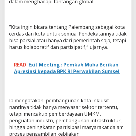
D
dalam menghadapi tantangan global.
a
l
a
m
“Kita ingin bicara tentang Palembang sebagai kota
P
e
cerdas dan kota untuk semua. Pendekatannya tidak
m
bisa parsial atau hanya dari pemerintah saja, tetapi
b
harus kolaboratif dan partisipatif,” ujarnya.
a
n
g
READ
Exit Meeting : Pemkab Muba Berikan
u
Apresiasi kepada BPK RI Perwakilan Sumsel
n
a
n
Ia mengatakan, pembangunan kota inklusif
nantinya tidak hanya menyasar sektor tertentu,
tetapi mencakup pemberdayaan UMKM,
penguatan industri, pembangunan infrastruktur,
hingga peningkatan partisipasi masyarakat dalam
proses pengambilan kebijakan.