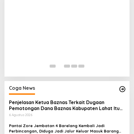
H
P
Di
Coga News
Penjelasan Ketua Baznas Terkait Dugaan
Pemotongan Dana Baznas Kabupaten Lahat Itu
Tidak Benar
6 Agustus 2026
Pantai Zore Jembatan 4 Barelang Kembali Jadi
Perbincangan, Diduga Jadi Jalur Keluar Masuk Barang