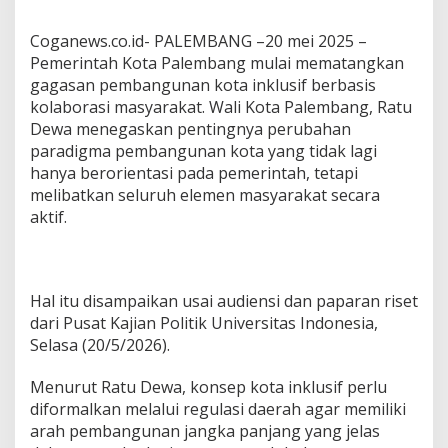
t
a
Coganews.co.id- PALEMBANG –20 mei 2025 –
I
Pemerintah Kota Palembang mulai mematangkan
n
gagasan pembangunan kota inklusif berbasis
k
kolaborasi masyarakat. Wali Kota Palembang, Ratu
l
u
Dewa menegaskan pentingnya perubahan
s
paradigma pembangunan kota yang tidak lagi
i
hanya berorientasi pada pemerintah, tetapi
f
melibatkan seluruh elemen masyarakat secara
,
L
aktif.
i
b
a
t
Hal itu disampaikan usai audiensi dan paparan riset
k
dari Pusat Kajian Politik Universitas Indonesia,
a
n
Selasa (20/5/2026).
W
a
Menurut Ratu Dewa, konsep kota inklusif perlu
r
diformalkan melalui regulasi daerah agar memiliki
g
arah pembangunan jangka panjang yang jelas
a