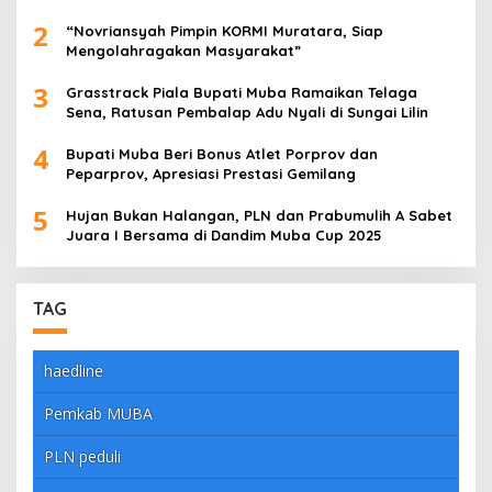
dengan Meyakinkan
2
“Novriansyah Pimpin KORMI Muratara, Siap
Mengolahragakan Masyarakat”
3
Grasstrack Piala Bupati Muba Ramaikan Telaga
Sena, Ratusan Pembalap Adu Nyali di Sungai Lilin
4
Bupati Muba Beri Bonus Atlet Porprov dan
Peparprov, Apresiasi Prestasi Gemilang
5
Hujan Bukan Halangan, PLN dan Prabumulih A Sabet
Juara I Bersama di Dandim Muba Cup 2025
TAG
haedline
Pemkab MUBA
PLN peduli