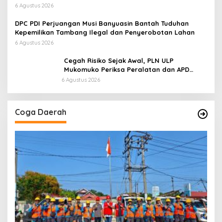
Tanpa Dokumen Kepabeanan, Nama Berinisial WL
6 Agustus 2026
Disebut, Bea Cukai Diminta Mengungkap Dugaan Aktivitas
di Kawasan Pesisir
DPC PDI Perjuangan Musi Banyuasin Bantah Tuduhan
Kepemilikan Tambang Ilegal dan Penyerobotan Lahan
6 Agustus 2026
Cegah Risiko Sejak Awal, PLN ULP
Mukomuko Periksa Peralatan dan APD
Petugas secara Rutin
6 Agustus 2026
Coga Daerah