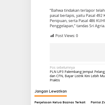
“Bahwa tindakan terlapor tela
pasal berlapis, yaitu Pasal 
Penipuan, serta Pasal 486 K
Penggelapan,” tandas Sri Agria. 
Post Views:
0
N
Pos sebelumnya
PLN UP3 Palembang Jemput Pelang
a
dan CFN, Bayar Listrik Kini Lebih M
v
Praktis
i
Jangan Lewatkan
g
a
Penjelasan Ketua Baznas Terkait
Pantai Z