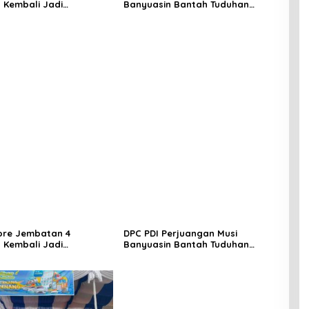
 Kembali Jadi
Banyuasin Bantah Tuduhan
ngan, Diduga Jadi Jalur
Kepemilikan Tambang Ilegal dan
asuk Barang Tanpa
Penyerobotan Lahan
 Kepabeanan, Nama
l WL Disebut, Bea Cukai
 Mengungkap Dugaan
 di Kawasan Pesisir
ore Jembatan 4
DPC PDI Perjuangan Musi
 Kembali Jadi
Banyuasin Bantah Tuduhan
ngan, Diduga Jadi Jalur
Kepemilikan Tambang Ilegal dan
asuk Barang Tanpa
Penyerobotan Lahan
 Kepabeanan, Nama
l WL Disebut, Bea Cukai
 Mengungkap Dugaan