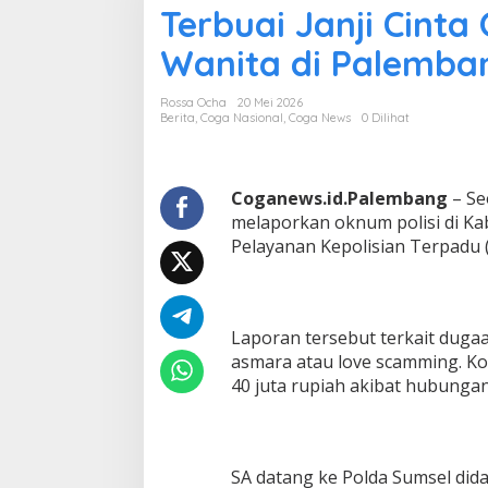
Terbuai Janji Cinta
r
b
Wanita di Palemba
u
a
i
Rossa Ocha
20 Mei 2026
J
Berita
,
Coga Nasional
,
Coga News
0 Dilihat
a
n
j
i
Coganews.id.Palembang
– Se
C
melaporkan oknum polisi di Ka
i
Pelayanan Kepolisian Terpadu (
n
t
a
O
k
Laporan tersebut terkait dug
n
asmara atau love scamming. K
u
40 juta rupiah akibat hubungan
m
P
o
l
i
SA datang ke Polda Sumsel did
s