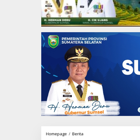
Homepage
/
Berita
T
e