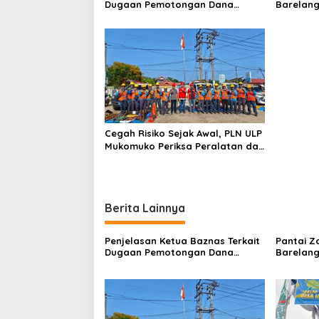
s
Dugaan Pemotongan Dana
Barelang
Baznas Kabupaten Lahat Itu
Perbinca
i
Tidak Benar
Keluar M
p
Dokumen
Berinisia
o
Diminta
Aktivitas
s
Cegah Risiko Sejak Awal, PLN ULP
Mukomuko Periksa Peralatan dan
APD Petugas secara Rutin
Berita Lainnya
Penjelasan Ketua Baznas Terkait
Pantai Z
Dugaan Pemotongan Dana
Barelang
Baznas Kabupaten Lahat Itu
Perbinca
Tidak Benar
Keluar M
Dokumen
Berinisia
Diminta