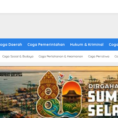
oga Daerah
Coga Pemerintahan
Hukum & Kriminal
Coga
Coga Sosial & Budaya
Coga Pertahanan & Keamanan
Coga Peristiwa
Co