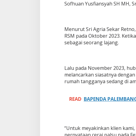
Sofhuan Yusfiansyah SH MH, Sri
i
d
i
B
a
Menurut Sri Agria Sekar Retno
n
RSM pada Oktober 2023. Ketik
y
sebagai seorang lajang.
u
a
s
i
n
Lalu pada November 2023, hubu
,
melancarkan siasatnya dengan
W
rumah tangganya sedang di am
a
n
i
READ
t
BAPENDA PALEMBANG
a
d
i
P
a
“Untuk meyakinkan klien kami,
l
pernyataan cerai palsu pada Fe