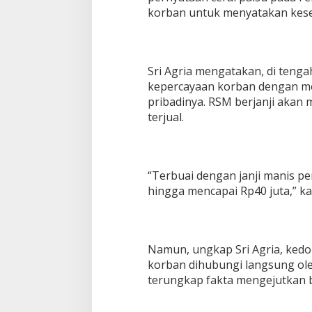
e
korban untuk menyatakan kese
m
b
a
n
g
Sri Agria mengatakan, di teng
R
kepercayaan korban dengan m
u
pribadinya. RSM berjanji akan 
g
i
terjual.
R
p
4
0
“Terbuai dengan janji manis p
J
hingga mencapai Rp40 juta,” kat
u
t
a
Namun, ungkap Sri Agria, kedok
korban dihubungi langsung oleh 
terungkap fakta mengejutkan 