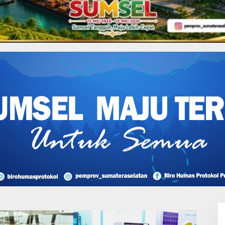
Pemilik Lahan Klaim Miliki
SHM dan Didukung Putusan
Pengadilan, Efriadi bin
Bakri: “Tanah Ini Milik Saya”