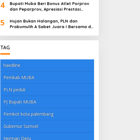
4
Bupati Muba Beri Bonus Atlet Porprov
dan Peparprov, Apresiasi Prestasi
Gemilang
5
Hujan Bukan Halangan, PLN dan
Prabumulih A Sabet Juara I Bersama di
Dandim Muba Cup 2025
TAG
haedline
Pemkab MUBA
PLN peduli
PJ Bupati MUBA
Pemkot kota palembang
Gubernur Sumsel
Herman Deru