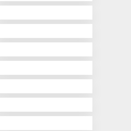
D Buka Gubernur Sumsel
PLN UID S2JB melalui
up Bulutangkis 2026,
Rumah BUMN Jambi Latih
jang Pembinaan Lahirkan
UMKM Optimalkan Website
ibit Atlet Baru
untuk Pasar Ekspor
Hendri Akan Perjuangkan Semua