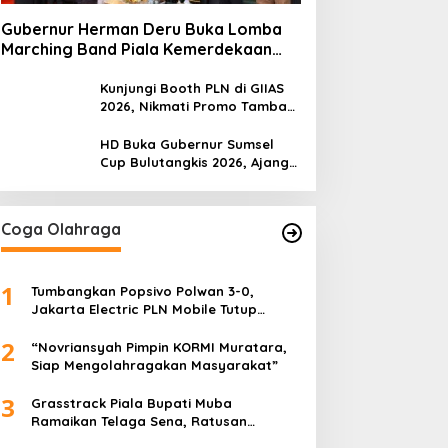
Gubernur Herman Deru Buka Lomba
Marching Band Piala Kemerdekaan
2026: Ajang Asah Mental dan
Kedisiplinan Generasi Muda
Kunjungi Booth PLN di GIIAS
2026, Nikmati Promo Tambah
Daya 50 Persen
HD Buka Gubernur Sumsel
Cup Bulutangkis 2026, Ajang
Pembinaan Lahirkan Bibit
Atlet Baru
Coga Olahraga
1
Tumbangkan Popsivo Polwan 3-0,
Jakarta Electric PLN Mobile Tutup
Putaran Pertama Proliga 2026 dengan
2
Meyakinkan
“Novriansyah Pimpin KORMI Muratara,
Siap Mengolahragakan Masyarakat”
3
Grasstrack Piala Bupati Muba
Ramaikan Telaga Sena, Ratusan
Pembalap Adu Nyali di Sungai Lilin