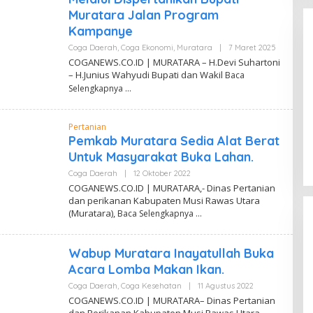
Resmi Dilantik, Siap Perkuat
R
Muratara Jalan Program
Y
Pengabdian Bantu Rakyat.
Di Coga Politik
|
30 Juli 2026
Kampanye
Coga Daerah
,
Coga Ekonomi
,
Muratara
|
7 Maret 2025
O
L
COGANEWS.CO.ID | MURATARA – H.Devi Suhartoni
E
– H.Junius Wahyudi Bupati dan Wakil
Baca
H
A
Selengkapnya
A
N
M
Pertanian
A
U
Pemkab Muratara Sedia Alat Berat
R
Untuk Masyarakat Buka Lahan.
Y
Coga Daerah
|
12 Oktober 2022
O
L
COGANEWS.CO.ID | MURATARA,- Dinas Pertanian
E
dan perikanan Kabupaten Musi Rawas Utara
H
(Muratara),
Baca Selengkapnya
A
A
N
M
Wabup Muratara Inayatullah Buka
A
U
Acara Lomba Makan Ikan.
R
Y
Coga Daerah
,
Coga Kesehatan
|
11 Agustus 2022
O
L
COGANEWS.CO.ID | MURATARA– Dinas Pertanian
E