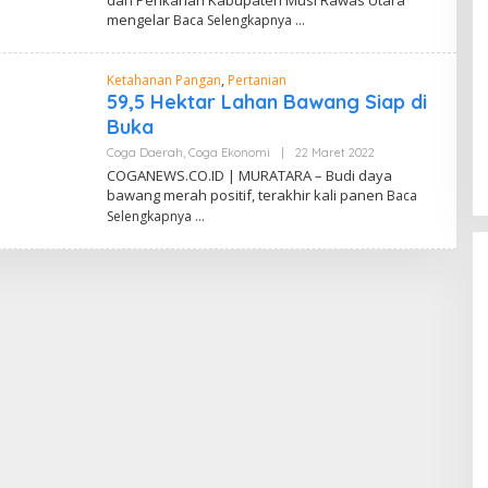
dan Perikanan Kabupaten Musi Rawas Utara
H
mengelar
Baca Selengkapnya
A
A
N
M
Ketahanan Pangan
,
Pertanian
A
U
59,5 Hektar Lahan Bawang Siap di
R
Buka
Y
Coga Daerah
,
Coga Ekonomi
|
22 Maret 2022
O
L
COGANEWS.CO.ID | MURATARA – Budi daya
E
bawang merah positif, terakhir kali panen
Baca
H
A
Selengkapnya
A
N
M
A
U
R
Y