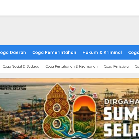
oga Daerah
Coga Pemerintahan
Hukum & Kriminal
Coga
Coga Sosial & Budaya
Coga Pertahanan & Keamanan
Coga Peristiwa
Co