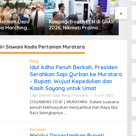
»
i Booth PLN di GIIAS
H
Nikmati Promo
C
 Daya 50 Persen
A
B
ri Siswani Kadis Pertanian Muratara
Religi
Idul Adha Penuh Berkah, Presiden
Serahkan Sapi Qurban ke Muratara
– Bupati: Wujud Kepedulian dan
Kasih Sayang untuk Umat
Coga Daerah
,
Coga Religi
,
Muratara
|
6 Juni 2025
O
L
COGANEWS CO.ID | MURATARA– Dalam suasana
E
penuh kekhusyukan menyambut Hari Raya Idul
H
Baca Selengkapnya
A
A
N
M
Pertanian
A
Relawan Rasyid Rajasa Muratara
U
Melalui Dispertanikan Bupati