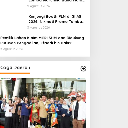
Lomba Marching Band Piala
Kemerdekaan 2026: Ajang
5 Agustus 2026
Asah Mental dan Kedisiplinan
Generasi Muda
Kunjungi Booth PLN di GIIAS
2026, Nikmati Promo Tambah
Daya 50 Persen
5 Agustus 2026
Pemilik Lahan Klaim Miliki SHM dan Didukung
Putusan Pengadilan, Efriadi bin Bakri:
“Tanah Ini Milik Saya”
5 Agustus 2026
Coga Daerah