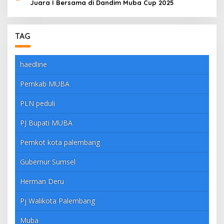
Juara I Bersama di Dandim Muba Cup 2025
TAG
haedline
Pemkab MUBA
PLN peduli
PJ Bupati MUBA
Pemkot kota palembang
Gubernur Sumsel
Herman Deru
Pj Walikota Palembang
Muba