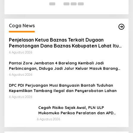
Coga News
Penjelasan Ketua Baznas Terkait Dugaan
Pemotongan Dana Baznas Kabupaten Lahat Itu
Tidak Benar
6 Agustus 2026
Pantai Zore Jembatan 4 Barelang Kembali Jadi
Perbincangan, Diduga Jadi Jalur Keluar Masuk Barang
Tanpa Dokumen Kepabeanan, Nama Berinisial WL
6 Agustus 2026
Disebut, Bea Cukai Diminta Mengungkap Dugaan Aktivitas
di Kawasan Pesisir
DPC PDI Perjuangan Musi Banyuasin Bantah Tuduhan
Kepemilikan Tambang Ilegal dan Penyerobotan Lahan
6 Agustus 2026
Cegah Risiko Sejak Awal, PLN ULP
Mukomuko Periksa Peralatan dan APD
Petugas secara Rutin
6 Agustus 2026