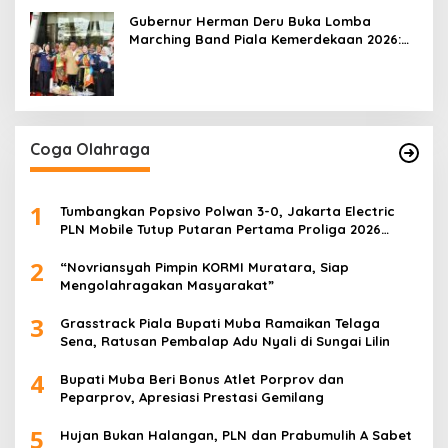
Gubernur Herman Deru Buka Lomba
Marching Band Piala Kemerdekaan 2026:
Ajang Asah Mental dan Kedisiplinan
Generasi Muda
Coga Olahraga
1
Tumbangkan Popsivo Polwan 3-0, Jakarta Electric
PLN Mobile Tutup Putaran Pertama Proliga 2026
dengan Meyakinkan
2
“Novriansyah Pimpin KORMI Muratara, Siap
Mengolahragakan Masyarakat”
3
Grasstrack Piala Bupati Muba Ramaikan Telaga
Sena, Ratusan Pembalap Adu Nyali di Sungai Lilin
4
Bupati Muba Beri Bonus Atlet Porprov dan
Peparprov, Apresiasi Prestasi Gemilang
5
Hujan Bukan Halangan, PLN dan Prabumulih A Sabet