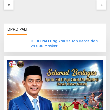
Tanpa Dokumen
«
»
Kepabeanan, Nama
Berinisial WL Disebut,
Bea Cukai Diminta
Mengungkap Dugaan
Aktivitas di Kawasan
DPRD PALI
Pesisir
DPRD PALI Bagikan 23 Ton Beras dan
24.000 Masker