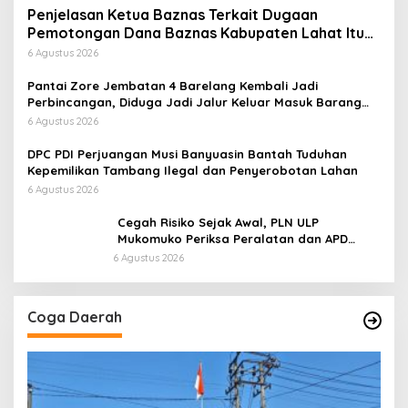
Penjelasan Ketua Baznas Terkait Dugaan
Pemotongan Dana Baznas Kabupaten Lahat Itu
Tidak Benar
6 Agustus 2026
Pantai Zore Jembatan 4 Barelang Kembali Jadi
Perbincangan, Diduga Jadi Jalur Keluar Masuk Barang
Tanpa Dokumen Kepabeanan, Nama Berinisial WL
6 Agustus 2026
Disebut, Bea Cukai Diminta Mengungkap Dugaan Aktivitas
di Kawasan Pesisir
DPC PDI Perjuangan Musi Banyuasin Bantah Tuduhan
Kepemilikan Tambang Ilegal dan Penyerobotan Lahan
6 Agustus 2026
Cegah Risiko Sejak Awal, PLN ULP
Mukomuko Periksa Peralatan dan APD
Petugas secara Rutin
6 Agustus 2026
Coga Daerah