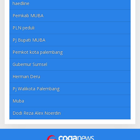
haedline
Pemkab MUBA
PLN peduli
PJ Bupati MUBA
Pemkot kota palembang
Gubernur Sumsel
Herman Deru
Pj Walikota Palembang
Muba
Dodi Reza Alex Noerdin