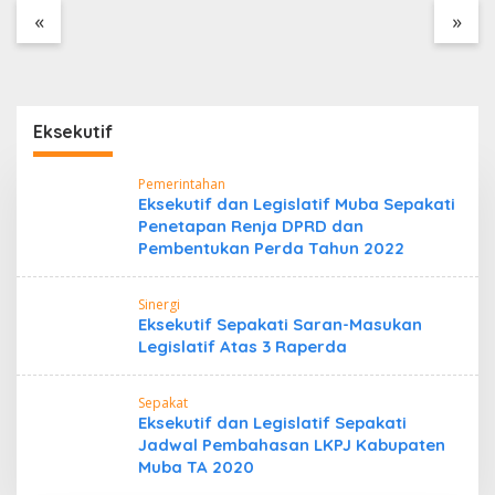
Tanpa Dokumen
«
»
Kepabeanan, Nama
Berinisial WL Disebut,
Bea Cukai Diminta
Mengungkap Dugaan
Aktivitas di Kawasan
Eksekutif
Pesisir
Pemerintahan
Eksekutif dan Legislatif Muba Sepakati
Penetapan Renja DPRD dan
Pembentukan Perda Tahun 2022
Sinergi
Eksekutif Sepakati Saran-Masukan
Legislatif Atas 3 Raperda
Sepakat
Eksekutif dan Legislatif Sepakati
Jadwal Pembahasan LKPJ Kabupaten
Muba TA 2020