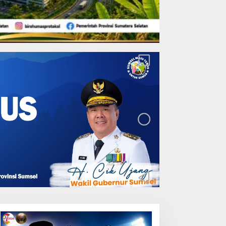
akukan Pemeliharaan
prit Jembatan Batang
erangan, Hutama Karya