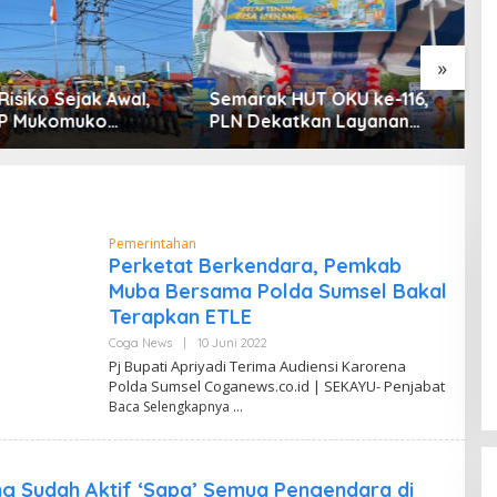
U
5
»
isiko Sejak Awal,
Semarak HUT OKU ke-116,
LP Mukomuko
PLN Dekatkan Layanan
a Peralatan dan APD
Digital melalui Gelegar PLN
s secara Rutin
Mobile 2026
Pemerintahan
Perketat Berkendara, Pemkab
Muba Bersama Polda Sumsel Bakal
Terapkan ETLE
Coga News
|
10 Juni 2022
O
L
Pj Bupati Apriyadi Terima Audiensi Karorena
E
Polda Sumsel Coganews.co.id | SEKAYU- Penjabat
H
Baca Selengkapnya
Z
U
M
A
R
H
ng Sudah Aktif ‘Sapa’ Semua Pengendara di