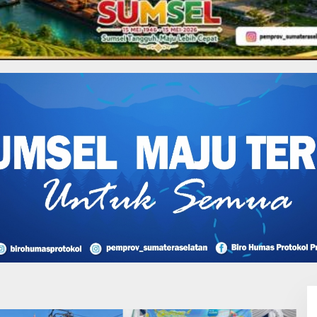
a, Pemkab Muba Bersama
Terapkan ETLE
L
O
S