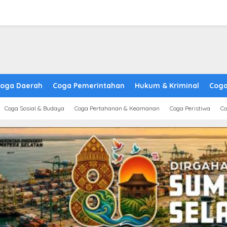
oga Daerah
Coga Pemerintahan
Hukum & Kriminal
Coga
Coga Sosial & Budaya
Coga Pertahanan & Keamanan
Coga Peristiwa
Co