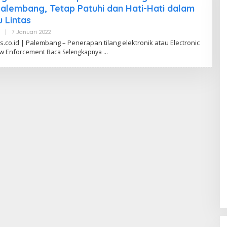
A
alembang, Tetap Patuhi dan Hati-Hati dalam
K
I
u Lintas
K
I
|
7 Januari 2022
O
L
co.id | Palembang – Penerapan tilang elektronik atau Electronic
E
Law Enforcement
Baca Selengkapnya
H
D
A
N
D
I
W
A
H
Y
U