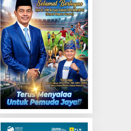
ji Coba Contraflow di KM
5 Tol Binjai–Langsa
Gubernur Herman Deru
Buka Lomba Marching
Band Piala Kemerdekaan
2026: Ajang Asah Mental
dan Kedisiplinan Generasi
Muda