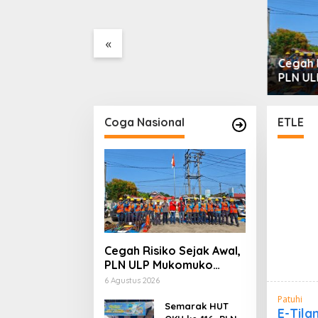
r Masuk Barang
Ilegal dan Penyerobotan
men
Lahan
, Nama
«
L Disebut, Bea
ta Mengungkap
Cegah R
itas di
PLN U
isir
Periks
Petuga
Coga Nasional
ETLE
Cegah Risiko Sejak Awal,
PLN ULP Mukomuko
Periksa Peralatan dan
6 Agustus 2026
APD Petugas secara
Patuhi
Rutin
Semarak HUT
E-Tila