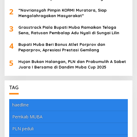
dengan Meyakinkan
2
“Novriansyah Pimpin KORMI Muratara, Siap
Mengolahragakan Masyarakat”
3
Grasstrack Piala Bupati Muba Ramaikan Telaga
Sena, Ratusan Pembalap Adu Nyali di Sungai Lilin
4
Bupati Muba Beri Bonus Atlet Porprov dan
Peparprov, Apresiasi Prestasi Gemilang
5
Hujan Bukan Halangan, PLN dan Prabumulih A Sabet
Juara I Bersama di Dandim Muba Cup 2025
TAG
haedline
Pemkab MUBA
PLN peduli