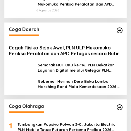
Mukomuko Periksa Peralatan dan APD
Petugas secara Rutin
6 Agustus 2026
Coga Daerah
Cegah Risiko Sejak Awal, PLN ULP Mukomuko
Periksa Peralatan dan APD Petugas secara Rutin
Semarak HUT OKU ke-116, PLN Dekatkan
Layanan Digital melalui Gelegar PLN
Mobile 2026
Gubernur Herman Deru Buka Lomba
Marching Band Piala Kemerdekaan 2026:
Ajang Asah Mental dan Kedisiplinan
Generasi Muda
Coga Olahraga
1
Tumbangkan Popsivo Polwan 3-0, Jakarta Electric
PLN Mobile Tutup Putaran Pertama Proliga 2026