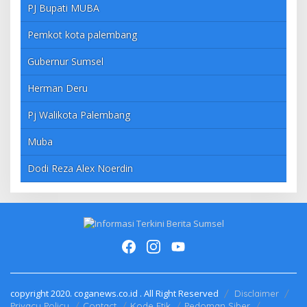
PJ Bupati MUBA
Pemkot kota palembang
Gubernur Sumsel
Herman Deru
Pj Walikota Palembang
Muba
Dodi Reza Alex Noerdin
copyright 2020. coganews.co.id . All Right Reserved
Disclaimer
Privacy Policy
Contact
Kode Etik
Pedoman Siber