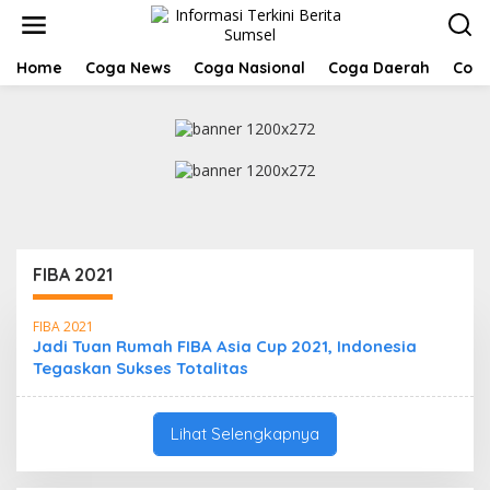
L
e
w
a
Home
Coga News
Coga Nasional
Coga Daerah
Coga
t
i
k
e
k
o
n
t
e
n
FIBA 2021
FIBA 2021
Jadi Tuan Rumah FIBA Asia Cup 2021, Indonesia
Tegaskan Sukses Totalitas
Lihat Selengkapnya