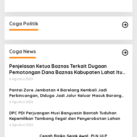
Coga Politik
Coga News
Penjelasan Ketua Baznas Terkait Dugaan
Pemotongan Dana Baznas Kabupaten Lahat Itu
Tidak Benar
6 Agustus 2026
Pantai Zore Jembatan 4 Barelang Kembali Jadi
Perbincangan, Diduga Jadi Jalur Keluar Masuk Barang
Tanpa Dokumen Kepabeanan, Nama Berinisial WL
6 Agustus 2026
Disebut, Bea Cukai Diminta Mengungkap Dugaan Aktivitas
di Kawasan Pesisir
DPC PDI Perjuangan Musi Banyuasin Bantah Tuduhan
Kepemilikan Tambang Ilegal dan Penyerobotan Lahan
6 Agustus 2026
Cegah Risiko Sejak Awal, PLN ULP