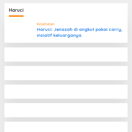
Mengungkap Dugaan
Aktivitas di Kawasan
Haruci
Pesisir
Kesehatan
Haruci: Jenazah di angkut pakai carry,
insiatif keluarganya.