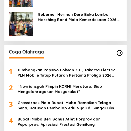
Gubernur Herman Deru Buka Lomba
Marching Band Piala Kemerdekaan 2026:
Ajang Asah Mental dan Kedisiplinan
Generasi Muda
Coga Olahraga
1
Tumbangkan Popsivo Polwan 3-0, Jakarta Electric
PLN Mobile Tutup Putaran Pertama Proliga 2026
dengan Meyakinkan
2
“Novriansyah Pimpin KORMI Muratara, Siap
Mengolahragakan Masyarakat”
3
Grasstrack Piala Bupati Muba Ramaikan Telaga
Sena, Ratusan Pembalap Adu Nyali di Sungai Lilin
4
Bupati Muba Beri Bonus Atlet Porprov dan
Peparprov, Apresiasi Prestasi Gemilang