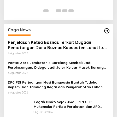
Di
Coga News
Penjelasan Ketua Baznas Terkait Dugaan
Pemotongan Dana Baznas Kabupaten Lahat Itu
Tidak Benar
6 Agustus 2026
Pantai Zore Jembatan 4 Barelang Kembali Jadi
Perbincangan, Diduga Jadi Jalur Keluar Masuk Barang
Tanpa Dokumen Kepabeanan, Nama Berinisial WL
6 Agustus 2026
Disebut, Bea Cukai Diminta Mengungkap Dugaan Aktivitas
di Kawasan Pesisir
DPC PDI Perjuangan Musi Banyuasin Bantah Tuduhan
Kepemilikan Tambang Ilegal dan Penyerobotan Lahan
6 Agustus 2026
Cegah Risiko Sejak Awal, PLN ULP
Mukomuko Periksa Peralatan dan APD
Petugas secara Rutin
6 Agustus 2026