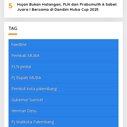
5
Hujan Bukan Halangan, PLN dan Prabumulih A Sabet
Juara I Bersama di Dandim Muba Cup 2025
TAG
haedline
Pemkab MUBA
PLN peduli
PJ Bupati MUBA
Pemkot kota palembang
Gubernur Sumsel
Herman Deru
Pj Walikota Palembang