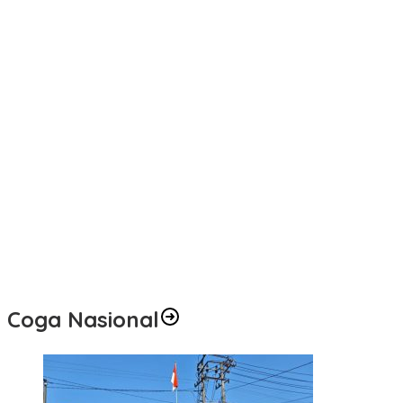
Lakukan Pemeliharaan Oprit Jembatan Batang Serangan,
Hutama Karya Uji Coba Contraflow di KM 55 Tol Binjai–Langsa
Gubernur Herman Deru Buka Lomba Marching Band Piala
Kemerdekaan 2026: Ajang Asah Mental dan Kedisiplinan
Generasi Muda
Kunjungi Booth PLN di GIIAS 2026, Nikmati Promo Tambah Daya
50 Persen
Pemilik Lahan Klaim Miliki SHM dan Didukung Putusan
Pengadilan, Efriadi bin Bakri: “Tanah Ini Milik Saya”
HD Buka Gubernur Sumsel Cup Bulutangkis 2026, Ajang
Pembinaan Lahirkan Bibit Atlet Baru
PLN UID S2JB melalui Rumah BUMN Jambi Latih UMKM
Optimalkan Website untuk Pasar Ekspor
Coga Nasional