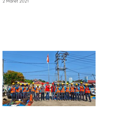
2 Maret 2021
Penjelasan Ketua Baznas Terkait Dugaan Pemotongan Dana
Baznas Kabupaten Lahat Itu Tidak Benar
Pantai Zore Jembatan 4 Barelang Kembali Jadi Perbincangan,
Diduga Jadi Jalur Keluar Masuk Barang Tanpa Dokumen
Kepabeanan, Nama Berinisial WL Disebut, Bea Cukai Diminta
Mengungkap Dugaan Aktivitas di Kawasan Pesisir
DPC PDI Perjuangan Musi Banyuasin Bantah Tuduhan
Kepemilikan Tambang Ilegal dan Penyerobotan Lahan
Cegah Risiko Sejak Awal, PLN ULP Mukomuko Periksa Peralatan
dan APD Petugas secara Rutin
Semarak HUT OKU ke-116, PLN Dekatkan Layanan Digital melalui
Gelegar PLN Mobile 2026