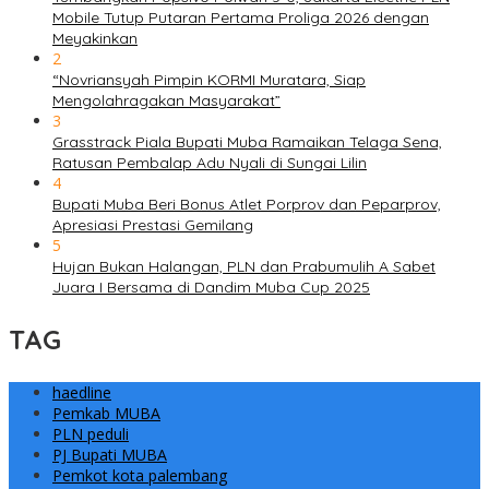
Mobile Tutup Putaran Pertama Proliga 2026 dengan
Meyakinkan
2
“Novriansyah Pimpin KORMI Muratara, Siap
Mengolahragakan Masyarakat”
3
Grasstrack Piala Bupati Muba Ramaikan Telaga Sena,
Ratusan Pembalap Adu Nyali di Sungai Lilin
4
Bupati Muba Beri Bonus Atlet Porprov dan Peparprov,
Apresiasi Prestasi Gemilang
5
Hujan Bukan Halangan, PLN dan Prabumulih A Sabet
Juara I Bersama di Dandim Muba Cup 2025
TAG
haedline
Pemkab MUBA
PLN peduli
PJ Bupati MUBA
Pemkot kota palembang