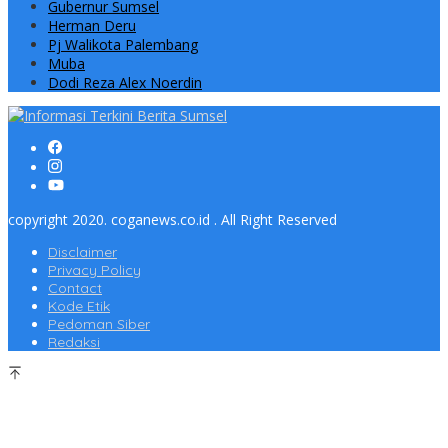
Gubernur Sumsel
Herman Deru
Pj Walikota Palembang
Muba
Dodi Reza Alex Noerdin
copyright 2020. coganews.co.id . All Right Reserved
Disclaimer
Privacy Policy
Contact
Kode Etik
Pedoman Siber
Redaksi