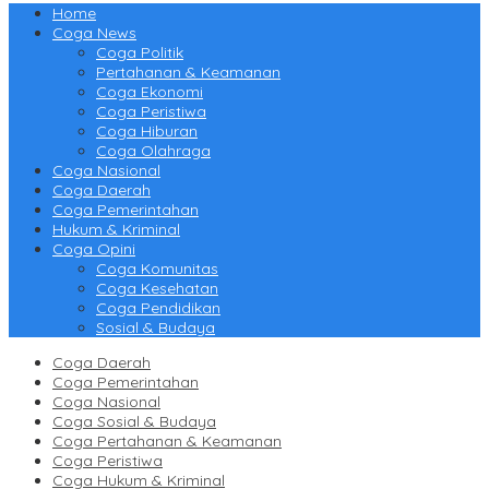
Home
Coga News
Coga Politik
Pertahanan & Keamanan
Coga Ekonomi
Coga Peristiwa
Coga Hiburan
Coga Olahraga
Coga Nasional
Coga Daerah
Coga Pemerintahan
Hukum & Kriminal
Coga Opini
Coga Komunitas
Coga Kesehatan
Coga Pendidikan
Sosial & Budaya
Coga Daerah
Coga Pemerintahan
Coga Nasional
Coga Sosial & Budaya
Coga Pertahanan & Keamanan
Coga Peristiwa
Coga Hukum & Kriminal