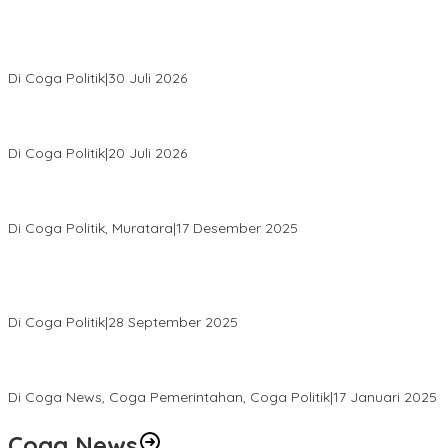
Relawan Rasyid Rajasa Muratara Resmi Dilantik, Siap Perkuat
Pengabdian Bantu Rakyat.
Di Coga Politik
|
30 Juli 2026
Hendri Akan Perjuangkan Semua Aspirasi Dari Masyarakat Saat
Gelar Reses Tahap II Di Kelurahan Tanjung Indah
Di Coga Politik
|
20 Juli 2026
H. Devi Suhartoni Dipercaya Menakhodai DPD PDI Perjuangan
Sumsel Periode 2025–2030
Di Coga Politik, Muratara
|
17 Desember 2025
PENGURUS DPC KOTA LUBUK LINGGAU MENGUCAPKAN
SELAMAT ATAS TERPILIHNYA H. MOHAMMAD MURDIONO SEBAGAI
KETUA UMUM PPP
Di Coga Politik
|
28 September 2025
Paripurna DPRD Muratara Tetapkan Devi-Yudi Bupati dan Wakil
Bupati Terpilih Hasil Pilkada 2024
Di Coga News, Coga Pemerintahan, Coga Politik
|
17 Januari 2025
Coga News