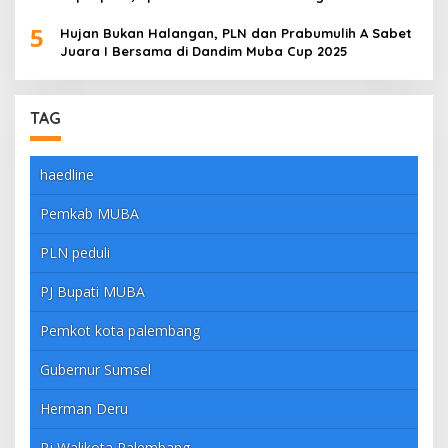
5
Hujan Bukan Halangan, PLN dan Prabumulih A Sabet
Juara I Bersama di Dandim Muba Cup 2025
TAG
haedline
Pemkab MUBA
PLN peduli
PJ Bupati MUBA
Pemkot kota palembang
Gubernur Sumsel
Herman Deru
Pj Walikota Palembang