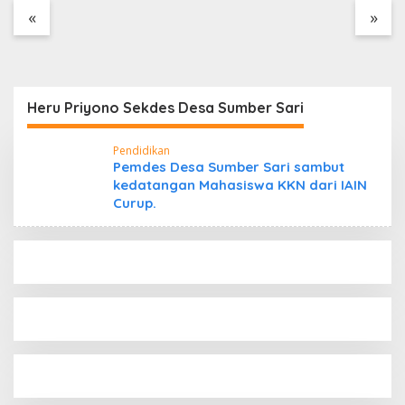
Tanpa Dokumen
«
»
Kepabeanan, Nama
Berinisial WL Disebut,
Bea Cukai Diminta
Mengungkap Dugaan
Aktivitas di Kawasan
Heru Priyono Sekdes Desa Sumber Sari
Pesisir
Pendidikan
Pemdes Desa Sumber Sari sambut
kedatangan Mahasiswa KKN dari IAIN
Curup.