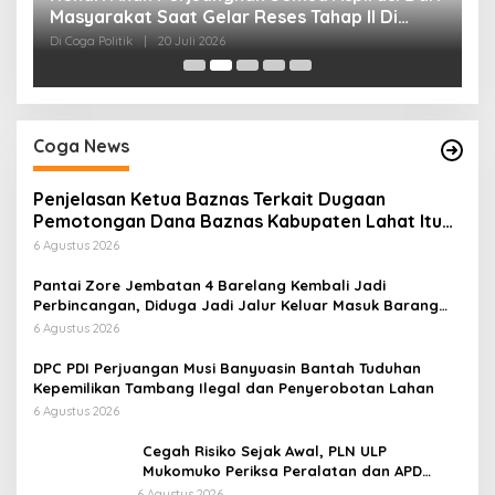
P
Di
Coga News
Penjelasan Ketua Baznas Terkait Dugaan
Pemotongan Dana Baznas Kabupaten Lahat Itu
Tidak Benar
6 Agustus 2026
Pantai Zore Jembatan 4 Barelang Kembali Jadi
Perbincangan, Diduga Jadi Jalur Keluar Masuk Barang
Tanpa Dokumen Kepabeanan, Nama Berinisial WL
6 Agustus 2026
Disebut, Bea Cukai Diminta Mengungkap Dugaan Aktivitas
di Kawasan Pesisir
DPC PDI Perjuangan Musi Banyuasin Bantah Tuduhan
Kepemilikan Tambang Ilegal dan Penyerobotan Lahan
6 Agustus 2026
Cegah Risiko Sejak Awal, PLN ULP
Mukomuko Periksa Peralatan dan APD
Petugas secara Rutin
6 Agustus 2026