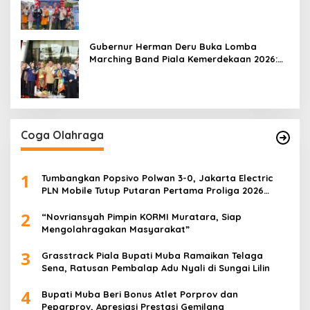
Mobile 2026
Gubernur Herman Deru Buka Lomba
Marching Band Piala Kemerdekaan 2026:
Ajang Asah Mental dan Kedisiplinan
Generasi Muda
Coga Olahraga
1
Tumbangkan Popsivo Polwan 3-0, Jakarta Electric
PLN Mobile Tutup Putaran Pertama Proliga 2026
dengan Meyakinkan
2
“Novriansyah Pimpin KORMI Muratara, Siap
Mengolahragakan Masyarakat”
3
Grasstrack Piala Bupati Muba Ramaikan Telaga
Sena, Ratusan Pembalap Adu Nyali di Sungai Lilin
4
Bupati Muba Beri Bonus Atlet Porprov dan
Peparprov, Apresiasi Prestasi Gemilang