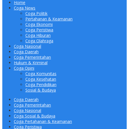
Home
Coga News
Coga Politik
Pertahanan & Keamanan
Coga Ekonomi
Coga Peristiwa
Coga Hiburan
Coga Olahraga
Coga Nasional
Coga Daerah
Coga Pemerintahan
Hukum & Kriminal
Coga Opini
Coga Komunitas
Coga Kesehatan
Coga Pendidikan
Sosial & Budaya
Coga Daerah
Coga Pemerintahan
Coga Nasional
Coga Sosial & Budaya
Coga Pertahanan & Keamanan
Coga Peristiwa