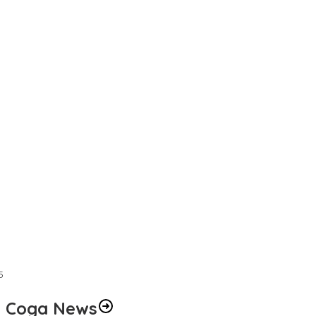
I
5
Coga News