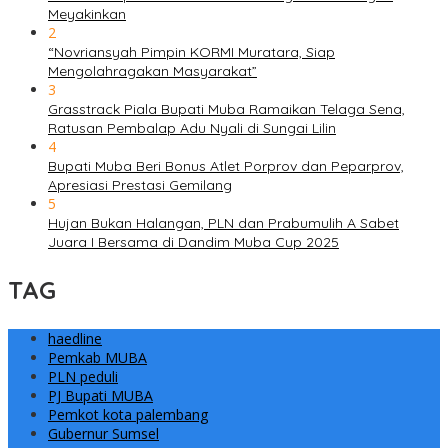
Meyakinkan
2
“Novriansyah Pimpin KORMI Muratara, Siap
Mengolahragakan Masyarakat”
3
Grasstrack Piala Bupati Muba Ramaikan Telaga Sena,
Ratusan Pembalap Adu Nyali di Sungai Lilin
4
Bupati Muba Beri Bonus Atlet Porprov dan Peparprov,
Apresiasi Prestasi Gemilang
5
Hujan Bukan Halangan, PLN dan Prabumulih A Sabet
Juara I Bersama di Dandim Muba Cup 2025
TAG
haedline
Pemkab MUBA
PLN peduli
PJ Bupati MUBA
Pemkot kota palembang
Gubernur Sumsel