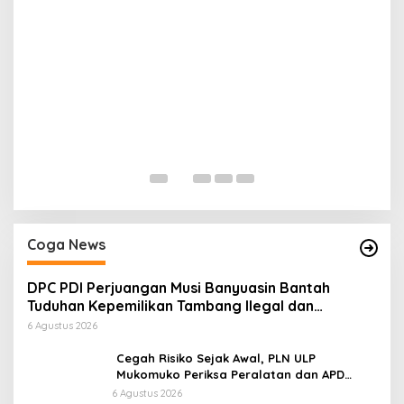
H
P
Di
Coga News
DPC PDI Perjuangan Musi Banyuasin Bantah
Tuduhan Kepemilikan Tambang Ilegal dan
Penyerobotan Lahan
6 Agustus 2026
Cegah Risiko Sejak Awal, PLN ULP
Mukomuko Periksa Peralatan dan APD
Petugas secara Rutin
6 Agustus 2026