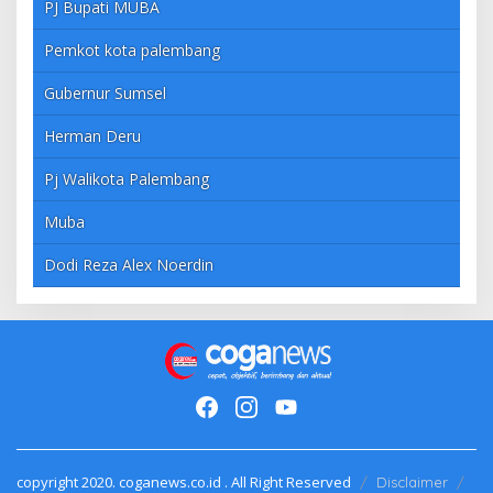
PJ Bupati MUBA
Pemkot kota palembang
Gubernur Sumsel
Herman Deru
Pj Walikota Palembang
Muba
Dodi Reza Alex Noerdin
copyright 2020. coganews.co.id . All Right Reserved
Disclaimer