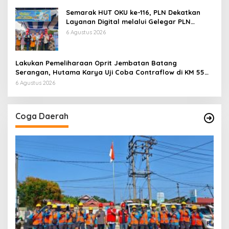
Semarak HUT OKU ke-116, PLN Dekatkan
Layanan Digital melalui Gelegar PLN
Mobile 2026
6 Agustus 2026
Lakukan Pemeliharaan Oprit Jembatan Batang
Serangan, Hutama Karya Uji Coba Contraflow di KM 55
Tol Binjai–Langsa
6 Agustus 2026
Coga Daerah