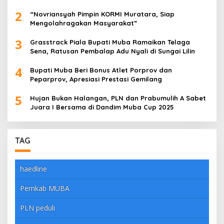
dengan Meyakinkan
2
“Novriansyah Pimpin KORMI Muratara, Siap
Mengolahragakan Masyarakat”
3
Grasstrack Piala Bupati Muba Ramaikan Telaga
Sena, Ratusan Pembalap Adu Nyali di Sungai Lilin
4
Bupati Muba Beri Bonus Atlet Porprov dan
Peparprov, Apresiasi Prestasi Gemilang
5
Hujan Bukan Halangan, PLN dan Prabumulih A Sabet
Juara I Bersama di Dandim Muba Cup 2025
TAG
haedline
Pemkab MUBA
PLN peduli