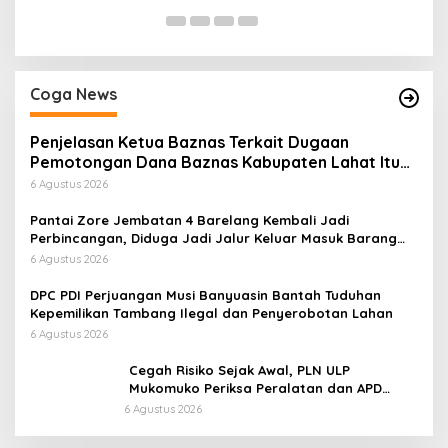
Coga News
Penjelasan Ketua Baznas Terkait Dugaan
Pemotongan Dana Baznas Kabupaten Lahat Itu
Tidak Benar
6 Agustus 2026
Pantai Zore Jembatan 4 Barelang Kembali Jadi
Perbincangan, Diduga Jadi Jalur Keluar Masuk Barang
Tanpa Dokumen Kepabeanan, Nama Berinisial WL
6 Agustus 2026
Disebut, Bea Cukai Diminta Mengungkap Dugaan Aktivitas
di Kawasan Pesisir
DPC PDI Perjuangan Musi Banyuasin Bantah Tuduhan
Kepemilikan Tambang Ilegal dan Penyerobotan Lahan
6 Agustus 2026
Cegah Risiko Sejak Awal, PLN ULP
Mukomuko Periksa Peralatan dan APD
Petugas secara Rutin
6 Agustus 2026