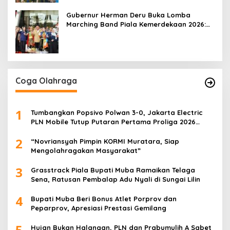
Gubernur Herman Deru Buka Lomba
Marching Band Piala Kemerdekaan 2026:
Ajang Asah Mental dan Kedisiplinan
Generasi Muda
Coga Olahraga
1
Tumbangkan Popsivo Polwan 3-0, Jakarta Electric
PLN Mobile Tutup Putaran Pertama Proliga 2026
dengan Meyakinkan
2
“Novriansyah Pimpin KORMI Muratara, Siap
Mengolahragakan Masyarakat”
3
Grasstrack Piala Bupati Muba Ramaikan Telaga
Sena, Ratusan Pembalap Adu Nyali di Sungai Lilin
4
Bupati Muba Beri Bonus Atlet Porprov dan
Peparprov, Apresiasi Prestasi Gemilang
5
Hujan Bukan Halangan, PLN dan Prabumulih A Sabet