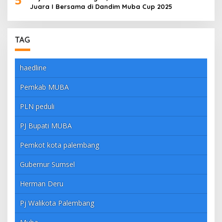
Juara I Bersama di Dandim Muba Cup 2025
TAG
haedline
Pemkab MUBA
PLN peduli
PJ Bupati MUBA
Pemkot kota palembang
Gubernur Sumsel
Herman Deru
Pj Walikota Palembang