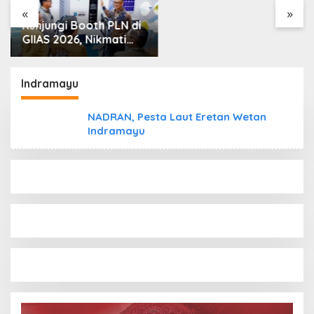
Saya”
«
»
Kunjungi Booth PLN di
GIIAS 2026, Nikmati
Promo Tambah Daya
50 Persen
Indramayu
NADRAN, Pesta Laut Eretan Wetan
Indramayu