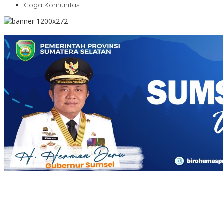
Coga Komunitas
Penjelasan Ketua Baznas Terkait Dugaan Pemotongan Dana
Baznas Kabupaten Lahat Itu Tidak Benar
Pantai Zore Jembatan 4 Barelang Kembali Jadi Perbincangan,
Diduga Jadi Jalur Keluar Masuk Barang Tanpa Dokumen