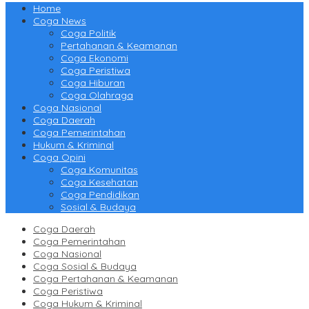
Home
Coga News
Coga Politik
Pertahanan & Keamanan
Coga Ekonomi
Coga Peristiwa
Coga Hiburan
Coga Olahraga
Coga Nasional
Coga Daerah
Coga Pemerintahan
Hukum & Kriminal
Coga Opini
Coga Komunitas
Coga Kesehatan
Coga Pendidikan
Sosial & Budaya
Coga Daerah
Coga Pemerintahan
Coga Nasional
Coga Sosial & Budaya
Coga Pertahanan & Keamanan
Coga Peristiwa
Coga Hukum & Kriminal