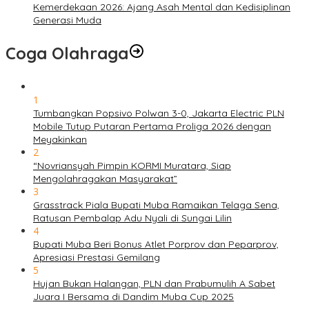
Kemerdekaan 2026: Ajang Asah Mental dan Kedisiplinan
Generasi Muda
Coga Olahraga
1
Tumbangkan Popsivo Polwan 3-0, Jakarta Electric PLN
Mobile Tutup Putaran Pertama Proliga 2026 dengan
Meyakinkan
2
“Novriansyah Pimpin KORMI Muratara, Siap
Mengolahragakan Masyarakat”
3
Grasstrack Piala Bupati Muba Ramaikan Telaga Sena,
Ratusan Pembalap Adu Nyali di Sungai Lilin
4
Bupati Muba Beri Bonus Atlet Porprov dan Peparprov,
Apresiasi Prestasi Gemilang
5
Hujan Bukan Halangan, PLN dan Prabumulih A Sabet
Juara I Bersama di Dandim Muba Cup 2025