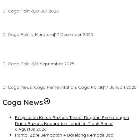
Gelar Reses Tahap II Di Kelurahan Tanjung Indah
Di Coga Politik
|
20 Juli 2026
H. Devi Suhartoni Dipercaya Menakhodai DPD PDI Perjuangan
Sumsel Periode 2025–2030
Di Coga Politik, Muratara
|
17 Desember 2025
PENGURUS DPC KOTA LUBUK LINGGAU MENGUCAPKAN
SELAMAT ATAS TERPILIHNYA H. MOHAMMAD MURDIONO SEBAGAI
KETUA UMUM PPP
Di Coga Politik
|
28 September 2025
Paripurna DPRD Muratara Tetapkan Devi-Yudi Bupati dan Wakil
Bupati Terpilih Hasil Pilkada 2024
Di Coga News, Coga Pemerintahan, Coga Politik
|
17 Januari 2025
Coga News
Penjelasan Ketua Baznas Terkait Dugaan Pemotongan
Dana Baznas Kabupaten Lahat Itu Tidak Benar
6 Agustus 2026
Pantai Zore Jembatan 4 Barelang Kembali Jadi