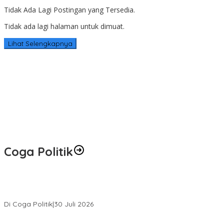
Tidak Ada Lagi Postingan yang Tersedia.
Tidak ada lagi halaman untuk dimuat.
Lihat Selengkapnya
Coga Politik
Relawan Rasyid Rajasa Muratara Resmi Dilantik, Siap Perkuat
Pengabdian Bantu Rakyat.
Di Coga Politik
|
30 Juli 2026
Hendri Akan Perjuangkan Semua Aspirasi Dari Masyarakat Saat