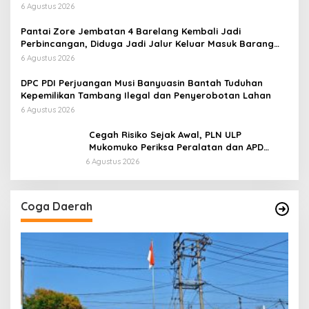
Tidak Benar
6 Agustus 2026
Pantai Zore Jembatan 4 Barelang Kembali Jadi
Perbincangan, Diduga Jadi Jalur Keluar Masuk Barang
Tanpa Dokumen Kepabeanan, Nama Berinisial WL
6 Agustus 2026
Disebut, Bea Cukai Diminta Mengungkap Dugaan Aktivitas
di Kawasan Pesisir
DPC PDI Perjuangan Musi Banyuasin Bantah Tuduhan
Kepemilikan Tambang Ilegal dan Penyerobotan Lahan
6 Agustus 2026
Cegah Risiko Sejak Awal, PLN ULP
Mukomuko Periksa Peralatan dan APD
Petugas secara Rutin
6 Agustus 2026
Coga Daerah