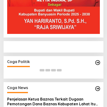
Paripurna DPRD Muratara Tetapkan Devi-
H.
Yudi Bupati dan Wakil Bupati Terpilih Hasil
Pilkada 2024
Di Coga News, Coga Pemerintahan, Coga Politik
|
17 Januari 2025
Coga Politik
Coga News
Penjelasan Ketua Baznas Terkait Dugaan
Pemotongan Dana Baznas Kabupaten Lahat Itu