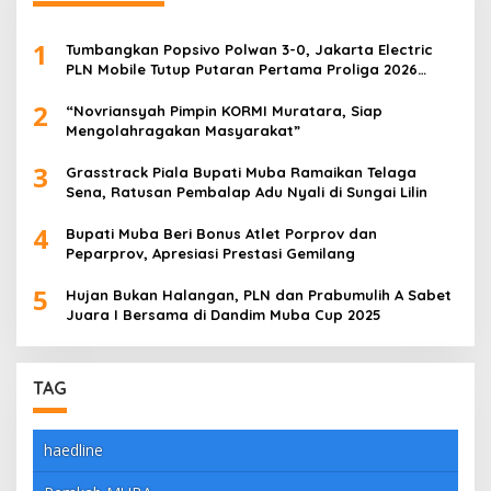
1
Tumbangkan Popsivo Polwan 3-0, Jakarta Electric
PLN Mobile Tutup Putaran Pertama Proliga 2026
dengan Meyakinkan
2
“Novriansyah Pimpin KORMI Muratara, Siap
Mengolahragakan Masyarakat”
3
Grasstrack Piala Bupati Muba Ramaikan Telaga
Sena, Ratusan Pembalap Adu Nyali di Sungai Lilin
4
Bupati Muba Beri Bonus Atlet Porprov dan
Peparprov, Apresiasi Prestasi Gemilang
5
Hujan Bukan Halangan, PLN dan Prabumulih A Sabet
Juara I Bersama di Dandim Muba Cup 2025
TAG
haedline