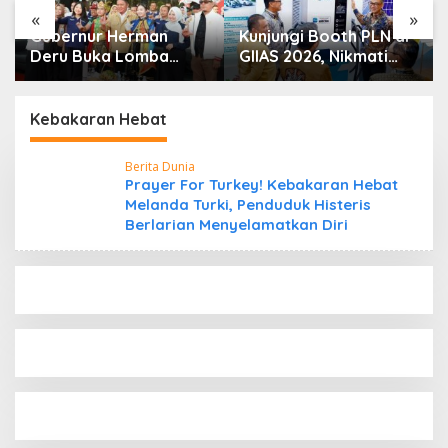
«
»
Gubernur Herman
Kunjungi Booth PLN di
Deru Buka Lomba
GIIAS 2026, Nikmati
Marching Band Piala
Promo Tambah Daya
Kemerdekaan 2026:
50 Persen
Ajang Asah Mental dan
Kebakaran Hebat
Kedisiplinan Generasi
Muda
Berita Dunia
Prayer For Turkey! Kebakaran Hebat
Melanda Turki, Penduduk Histeris
Berlarian Menyelamatkan Diri