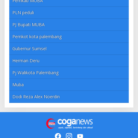
Pemkab MUBA
PLN peduli
PJ Bupati MUBA
Pemkot kota palembang
Gubernur Sumsel
Herman Deru
Pj Walikota Palembang
Muba
Dodi Reza Alex Noerdin