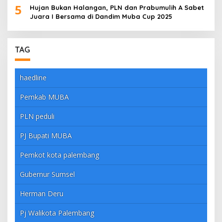
5
Hujan Bukan Halangan, PLN dan Prabumulih A Sabet
Juara I Bersama di Dandim Muba Cup 2025
TAG
haedline
Pemkab MUBA
PLN peduli
PJ Bupati MUBA
Pemkot kota palembang
Gubernur Sumsel
Herman Deru
Pj Walikota Palembang