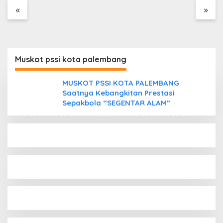
Tanpa Dokumen
«
»
Kepabeanan, Nama
Berinisial WL Disebut,
Bea Cukai Diminta
Mengungkap Dugaan
Aktivitas di Kawasan
Muskot pssi kota palembang
Pesisir
MUSKOT PSSI KOTA PALEMBANG
Saatnya Kebangkitan Prestasi
Sepakbola “SEGENTAR ALAM”