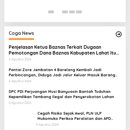
Di
Coga News
Penjelasan Ketua Baznas Terkait Dugaan
Pemotongan Dana Baznas Kabupaten Lahat Itu
Tidak Benar
6 Agustus 2026
Pantai Zore Jembatan 4 Barelang Kembali Jadi
Perbincangan, Diduga Jadi Jalur Keluar Masuk Barang
Tanpa Dokumen Kepabeanan, Nama Berinisial WL
6 Agustus 2026
Disebut, Bea Cukai Diminta Mengungkap Dugaan Aktivitas
di Kawasan Pesisir
DPC PDI Perjuangan Musi Banyuasin Bantah Tuduhan
Kepemilikan Tambang Ilegal dan Penyerobotan Lahan
6 Agustus 2026
Cegah Risiko Sejak Awal, PLN ULP
Mukomuko Periksa Peralatan dan APD
Petugas secara Rutin
6 Agustus 2026