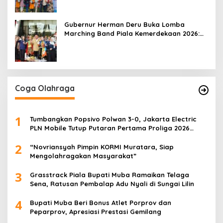
Gubernur Herman Deru Buka Lomba
Marching Band Piala Kemerdekaan 2026:
Ajang Asah Mental dan Kedisiplinan
Generasi Muda
Coga Olahraga
1
Tumbangkan Popsivo Polwan 3-0, Jakarta Electric
PLN Mobile Tutup Putaran Pertama Proliga 2026
dengan Meyakinkan
2
“Novriansyah Pimpin KORMI Muratara, Siap
Mengolahragakan Masyarakat”
3
Grasstrack Piala Bupati Muba Ramaikan Telaga
Sena, Ratusan Pembalap Adu Nyali di Sungai Lilin
4
Bupati Muba Beri Bonus Atlet Porprov dan
Peparprov, Apresiasi Prestasi Gemilang