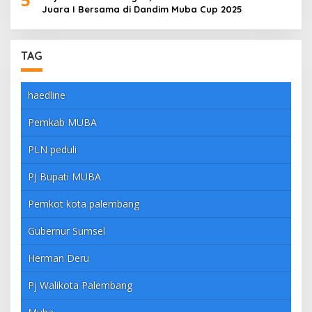
Juara I Bersama di Dandim Muba Cup 2025
TAG
haedline
Pemkab MUBA
PLN peduli
PJ Bupati MUBA
Pemkot kota palembang
Gubernur Sumsel
Herman Deru
Pj Walikota Palembang