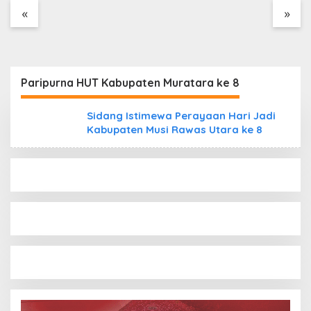
Tanpa Dokumen
«
»
Kepabeanan, Nama
Berinisial WL Disebut,
Bea Cukai Diminta
Mengungkap Dugaan
Aktivitas di Kawasan
Paripurna HUT Kabupaten Muratara ke 8
Pesisir
Sidang Istimewa Perayaan Hari Jadi
Kabupaten Musi Rawas Utara ke 8