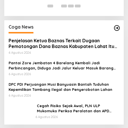
Coga News
Penjelasan Ketua Baznas Terkait Dugaan
Pemotongan Dana Baznas Kabupaten Lahat Itu
Tidak Benar
6 Agustus 2026
Pantai Zore Jembatan 4 Barelang Kembali Jadi
Perbincangan, Diduga Jadi Jalur Keluar Masuk Barang
Tanpa Dokumen Kepabeanan, Nama Berinisial WL
6 Agustus 2026
Disebut, Bea Cukai Diminta Mengungkap Dugaan Aktivitas
di Kawasan Pesisir
DPC PDI Perjuangan Musi Banyuasin Bantah Tuduhan
Kepemilikan Tambang Ilegal dan Penyerobotan Lahan
6 Agustus 2026
Cegah Risiko Sejak Awal, PLN ULP
Mukomuko Periksa Peralatan dan APD
Petugas secara Rutin
6 Agustus 2026