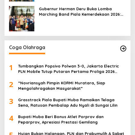
Gubernur Herman Deru Buka Lomba
Marching Band Piala Kemerdekaan 2026:
Ajang Asah Mental dan Kedisiplinan
Generasi Muda
Coga Olahraga
1
Tumbangkan Popsivo Polwan 3-0, Jakarta Electric
PLN Mobile Tutup Putaran Pertama Proliga 2026
dengan Meyakinkan
2
“Novriansyah Pimpin KORMI Muratara, Siap
Mengolahragakan Masyarakat”
3
Grasstrack Piala Bupati Muba Ramaikan Telaga
Sena, Ratusan Pembalap Adu Nyali di Sungai Lilin
4
Bupati Muba Beri Bonus Atlet Porprov dan
Peparprov, Apresiasi Prestasi Gemilang
5
Hujan Bukan Halangan, PLN dan Prabumulih A Sabet