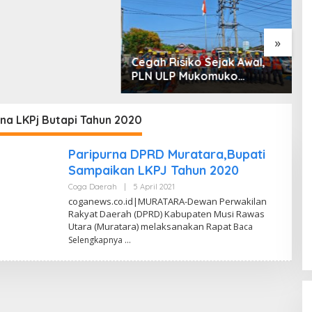
 dan Penyerobotan
»
Cegah Risiko Sejak Awal,
S
PLN ULP Mukomuko
P
Periksa Peralatan dan APD
D
Petugas secara Rutin
M
na LKPj Butapi Tahun 2020
Paripurna DPRD Muratara,Bupati
Sampaikan LKPJ Tahun 2020
Coga Daerah
|
5 April 2021
O
L
coganews.co.id|MURATARA-Dewan Perwakilan
E
Rakyat Daerah (DPRD) Kabupaten Musi Rawas
H
Utara (Muratara) melaksanakan Rapat
A
Baca
A
Selengkapnya
N
M
A
U
R
Y