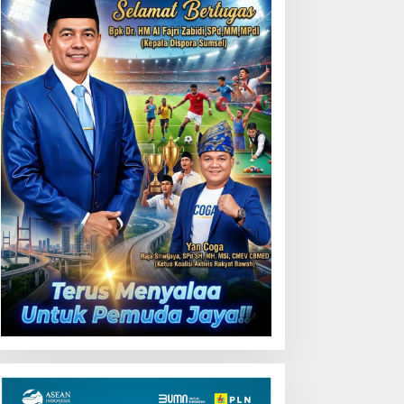
Uji Coba Contraflow di KM
55 Tol Binjai–Langsa
emarak HUT OKU ke-116,
LN Dekatkan Layanan
igital melalui Gelegar PLN
obile 2026