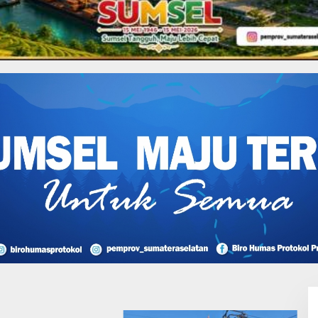
atara,Bupati Sampaikan
I Perjuangan Musi
sin Bantah Tuduhan
likan Tambang