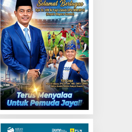
Padang Panjang–Sicincin
Sangat Mendesak
erman Deru: Musda XI
olkar Sumsel Jadi
omentum Memperkuat
ontribusi untuk
embangunan Daerah