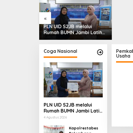
 Ini Milik Saya”
Jalur 
Malala
«
PLN UID S2JB melalui
Rumah BUMN Jambi Latih
UMKM Optimalkan Website
untuk Pasar Ekspor
Coga Nasional
Pemkab
Usaha
PLN UID S2JB melalui
Rumah BUMN Jambi Latih
UMKM Optimalkan
4 Agustus 2026
Website untuk Pasar
Ekspor
Kapolrestabes