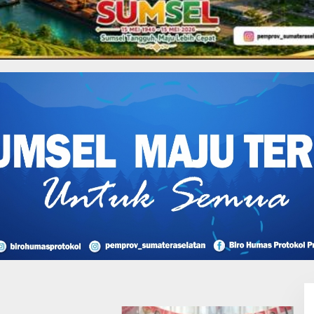
tahan
ntu Subsidi Bunga
SB cabang Muara Rupit
n Konektivitas
encana, HKI
ngkan Penanganan