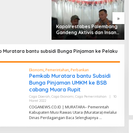
Lembah Anai dan
k
»
Kapolrestabes Palembang
H
Gandeng Aktivis dan Insan
G
Pers Perkuat Stabilitas
M
Keamanan
K
P
 Muratara bantu subsidi Bunga Pinjaman ke Pelaku
Ekonomi
,
Pemerintahan
,
Perbankan
Pemkab Muratara bantu Subsidi
Bunga Pinjaman UMKM ke BSB
cabang Muara Rupit
Coga Daerah
,
Coga Ekonomi
,
Coga Pemerintahan
|
10
Maret 2022
O
L
COGANEWS.CO.ID | MURATARA– Pemerintah
E
Kabupaten Musi Rawas Utara (Muratara) melalui
H
Dinas Perdagangan
A
Baca Selengkapnya
A
N
M