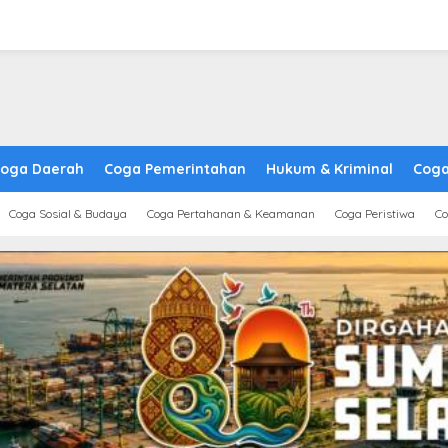
oga Daerah
Coga Pemerintahan
Hukum & Kriminal
Coga
Coga Sosial & Budaya
Coga Pertahanan & Keamanan
Coga Peristiwa
Co