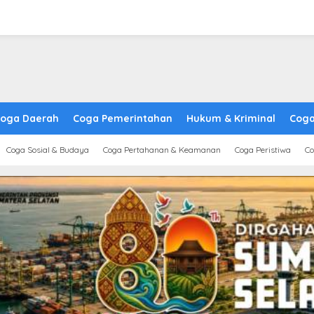
oga Daerah
Coga Pemerintahan
Hukum & Kriminal
Coga
Coga Sosial & Budaya
Coga Pertahanan & Keamanan
Coga Peristiwa
Co