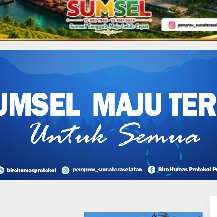
n Kerja Nyata PII Dalam
I Perjuangan Musi
sin Bantah Tuduhan
likan Tambang