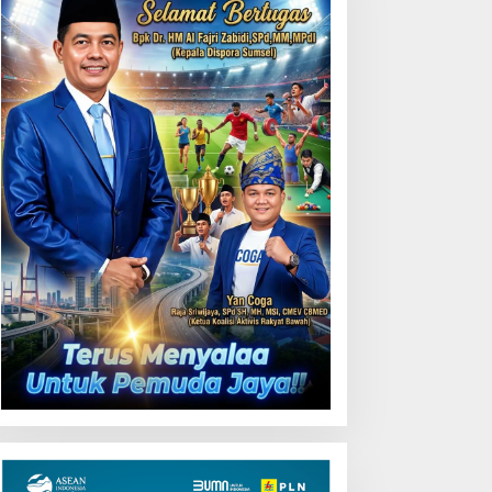
Uji Coba Contraflow di KM
55 Tol Binjai–Langsa
emarak HUT OKU ke-116,
LN Dekatkan Layanan
igital melalui Gelegar PLN
obile 2026