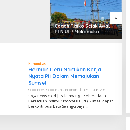
 dan Penyerobotan
»
Cegah Risiko Sejak Awal,
S
PLN ULP Mukomuko
P
Periksa Peralatan dan APD
D
Petugas secara Rutin
M
Komunitas
Herman Deru Nantikan Kerja
Nyata PII Dalam Memajukan
Sumsel
Coga News
,
Coga Pemerintahan
|
1 Februari 2021
O
L
Coganews.co.id | Palembang – Keberadaan
E
Persatuan Insinyur Indonesia (PII) Sumsel dapat
H
berkontribusi
Baca Selengkapnya
Z
U
M
A
R
H