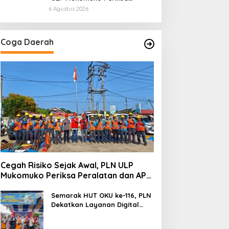
Peralatan dan APD Petugas
6 Agustus 2026
secara Rutin
Coga Daerah
Cegah Risiko Sejak Awal, PLN ULP
Mukomuko Periksa Peralatan dan APD
Petugas secara Rutin
Semarak HUT OKU ke-116, PLN
Dekatkan Layanan Digital
melalui Gelegar PLN Mobile
2026