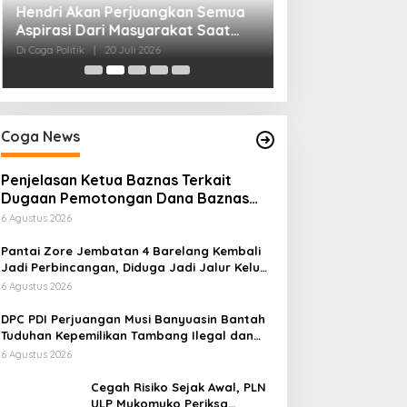
H. Devi Suharton
Menakhodai DPD
Sumsel Periode
Di Coga Politik, Muratara
Coga News
Penjelasan Ketua Baznas Terkait
Dugaan Pemotongan Dana Baznas
Kabupaten Lahat Itu Tidak Benar
6 Agustus 2026
Pantai Zore Jembatan 4 Barelang Kembali
Jadi Perbincangan, Diduga Jadi Jalur Keluar
Masuk Barang Tanpa Dokumen Kepabeanan,
6 Agustus 2026
Nama Berinisial WL Disebut, Bea Cukai
Diminta Mengungkap Dugaan Aktivitas di
DPC PDI Perjuangan Musi Banyuasin Bantah
Kawasan Pesisir
Tuduhan Kepemilikan Tambang Ilegal dan
Penyerobotan Lahan
6 Agustus 2026
Cegah Risiko Sejak Awal, PLN
ULP Mukomuko Periksa