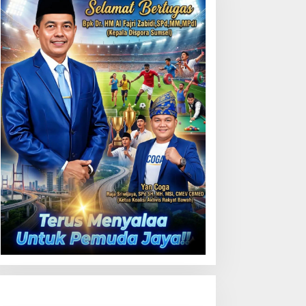
Uji Coba Contraflow di KM
55 Tol Binjai–Langsa
emarak HUT OKU ke-116,
LN Dekatkan Layanan
igital melalui Gelegar PLN
obile 2026