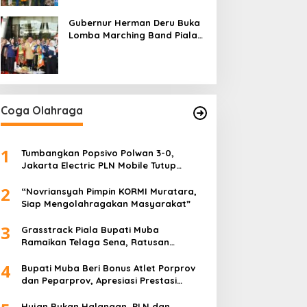
Gubernur Herman Deru Buka
Lomba Marching Band Piala
Kemerdekaan 2026: Ajang
Asah Mental dan Kedisiplinan
Generasi Muda
Coga Olahraga
1
Tumbangkan Popsivo Polwan 3-0,
Jakarta Electric PLN Mobile Tutup
Putaran Pertama Proliga 2026 dengan
2
Meyakinkan
“Novriansyah Pimpin KORMI Muratara,
Siap Mengolahragakan Masyarakat”
3
Grasstrack Piala Bupati Muba
Ramaikan Telaga Sena, Ratusan
Pembalap Adu Nyali di Sungai Lilin
4
Bupati Muba Beri Bonus Atlet Porprov
dan Peparprov, Apresiasi Prestasi
Gemilang
Hujan Bukan Halangan, PLN dan