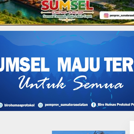
Muara Enim Menggelar
rsama PT. Bumi Sawindo
I Perjuangan Musi
sin Bantah Tuduhan
likan Tambang