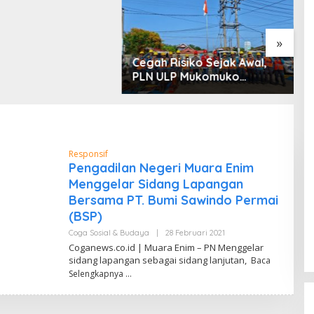
 dan Penyerobotan
»
Cegah Risiko Sejak Awal,
S
PLN ULP Mukomuko
P
Periksa Peralatan dan APD
D
Petugas secara Rutin
M
Responsif
Pengadilan Negeri Muara Enim
Menggelar Sidang Lapangan
Bersama PT. Bumi Sawindo Permai
(BSP)
Coga Sosial & Budaya
|
28 Februari 2021
O
L
Coganews.co.id | Muara Enim – PN Menggelar
E
sidang lapangan sebagai sidang lanjutan,
Baca
H
D
Selengkapnya
A
N
D
I