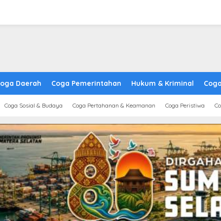
oga Daerah
Coga Pemerintahan
Hukum & Kriminal
Coga
Coga Sosial & Budaya
Coga Pertahanan & Keamanan
Coga Peristiwa
Co