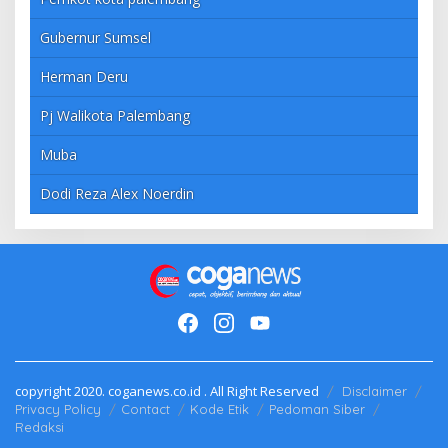
Gubernur Sumsel
Herman Deru
Pj Walikota Palembang
Muba
Dodi Reza Alex Noerdin
copyright 2020. coganews.co.id . All Right Reserved
Disclaimer
Privacy Policy
Contact
Kode Etik
Pedoman Siber
Redaksi