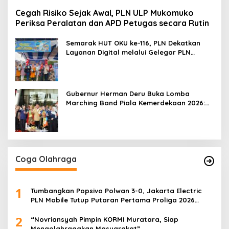
Cegah Risiko Sejak Awal, PLN ULP Mukomuko
Periksa Peralatan dan APD Petugas secara Rutin
Semarak HUT OKU ke-116, PLN Dekatkan
Layanan Digital melalui Gelegar PLN
Mobile 2026
Gubernur Herman Deru Buka Lomba
Marching Band Piala Kemerdekaan 2026:
Ajang Asah Mental dan Kedisiplinan
Generasi Muda
Coga Olahraga
1
Tumbangkan Popsivo Polwan 3-0, Jakarta Electric
PLN Mobile Tutup Putaran Pertama Proliga 2026
dengan Meyakinkan
2
“Novriansyah Pimpin KORMI Muratara, Siap
Mengolahragakan Masyarakat”