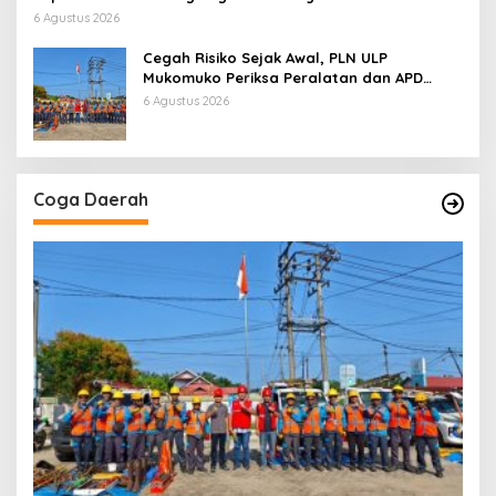
6 Agustus 2026
Cegah Risiko Sejak Awal, PLN ULP
Mukomuko Periksa Peralatan dan APD
Petugas secara Rutin
6 Agustus 2026
Coga Daerah