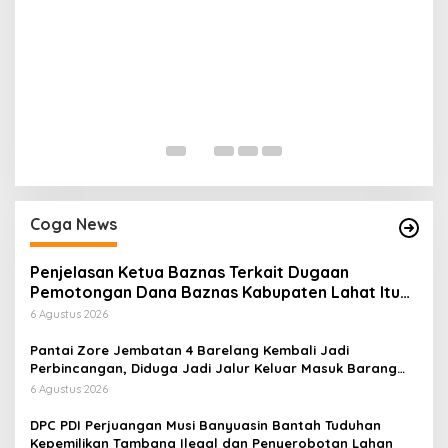
H
P
Di
Coga News
Penjelasan Ketua Baznas Terkait Dugaan
Pemotongan Dana Baznas Kabupaten Lahat Itu
Tidak Benar
6 Agustus 2026
Pantai Zore Jembatan 4 Barelang Kembali Jadi
Perbincangan, Diduga Jadi Jalur Keluar Masuk Barang
Tanpa Dokumen Kepabeanan, Nama Berinisial WL
6 Agustus 2026
Disebut, Bea Cukai Diminta Mengungkap Dugaan Aktivitas
di Kawasan Pesisir
DPC PDI Perjuangan Musi Banyuasin Bantah Tuduhan
Kepemilikan Tambang Ilegal dan Penyerobotan Lahan