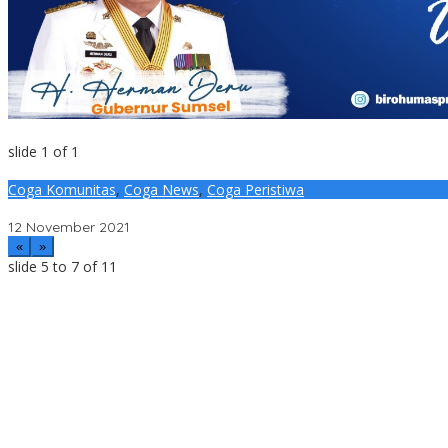
slide
1
of 1
Coga Komunitas
,
Coga News
,
Coga Peristiwa
Hardaya Ucapkan Terimakasih Ditunjuk Sebagai Ketua Divisi Bida
12 November 2021
«
»
slide
5 to 7
of 11