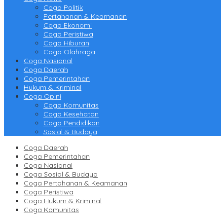
Coga Politik
Pertahanan & Keamanan
Coga Ekonomi
Coga Peristiwa
Coga Hiburan
Coga Olahraga
Coga Nasional
Coga Daerah
Coga Pemerintahan
Hukum & Kriminal
Coga Opini
Coga Komunitas
Coga Kesehatan
Coga Pendidikan
Sosial & Budaya
Coga Daerah
Coga Pemerintahan
Coga Nasional
Coga Sosial & Budaya
Coga Pertahanan & Keamanan
Coga Peristiwa
Coga Hukum & Kriminal
Coga Komunitas