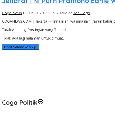
Jendral TNI Purn Pramono Edhie 
Coga News
|
13 Juni 2020
14 Juni 2020
oleh
Yan Coga
COGANEWS.COM | Jakarta — Inna lillahi wa inna ilaihi raji’un kabar
Tidak Ada Lagi Postingan yang Tersedia.
Tidak ada lagi halaman untuk dimuat.
Lihat Selengkapnya
Coga Politik