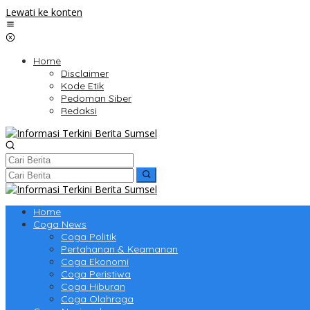
Lewati ke konten
Home
Disclaimer
Kode Etik
Pedoman Siber
Redaksi
Home
Coga News
Coga Politik
Pertahanan & Keamanan
Coga Ekonomi
Coga Peristiwa
Coga Hiburan
Coga Olahraga