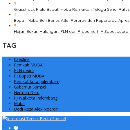
3
Grasstrack Piala Bupati Muba Ramaikan Telaga Sena, Ratusa
4
Bupati Muba Beri Bonus Atlet Porprov dan Peparprov, Apresi
5
Hujan Bukan Halangan, PLN dan Prabumulih A Sabet Juara
TAG
haedline
Pemkab MUBA
PLN peduli
PJ Bupati MUBA
Pemkot kota palembang
Gubernur Sumsel
Herman Deru
Pj Walikota Palembang
Muba
Dodi Reza Alex Noerdin