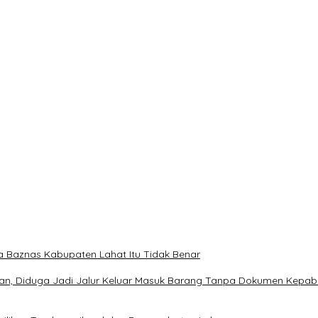
ngabdian Bantu Rakyat.
lar Reses Tahap II Di Kelurahan Tanjung Indah
msel Periode 2025–2030
TAS TERPILIHNYA H. MOHAMMAD MURDIONO SEBAGAI KETUA UMU
ti Terpilih Hasil Pilkada 2024
 Baznas Kabupaten Lahat Itu Tidak Benar
an, Diduga Jadi Jalur Keluar Masuk Barang Tanpa Dokumen Kepabea