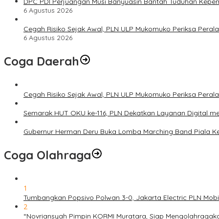
DPC PDI Perjuangan Musi Banyuasin Bantah Tuduhan Kepem
6 Agustus 2026
Cegah Risiko Sejak Awal, PLN ULP Mukomuko Periksa Peral
6 Agustus 2026
Coga Daerah
Cegah Risiko Sejak Awal, PLN ULP Mukomuko Periksa Peral
Semarak HUT OKU ke-116, PLN Dekatkan Layanan Digital mel
Gubernur Herman Deru Buka Lomba Marching Band Piala Ke
Coga Olahraga
1
Tumbangkan Popsivo Polwan 3-0, Jakarta Electric PLN Mob
2
“Novriansyah Pimpin KORMI Muratara, Siap Mengolahragak