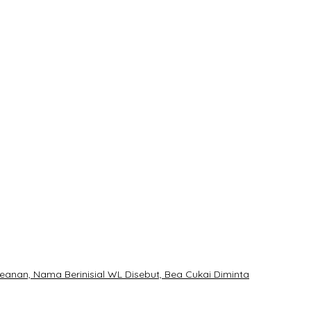
M PPP
nan, Nama Berinisial WL Disebut, Bea Cukai Diminta