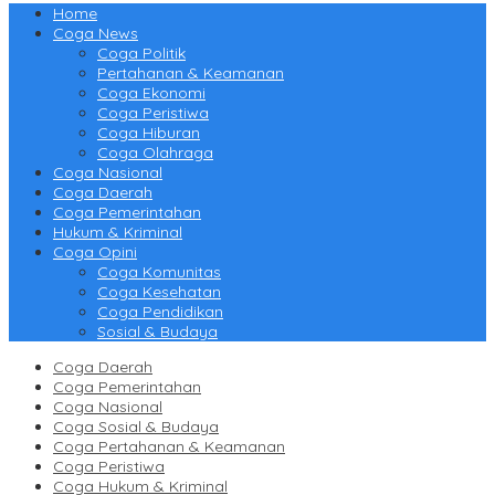
Home
Coga News
Coga Politik
Pertahanan & Keamanan
Coga Ekonomi
Coga Peristiwa
Coga Hiburan
Coga Olahraga
Coga Nasional
Coga Daerah
Coga Pemerintahan
Hukum & Kriminal
Coga Opini
Coga Komunitas
Coga Kesehatan
Coga Pendidikan
Sosial & Budaya
Coga Daerah
Coga Pemerintahan
Coga Nasional
Coga Sosial & Budaya
Coga Pertahanan & Keamanan
Coga Peristiwa
Coga Hukum & Kriminal