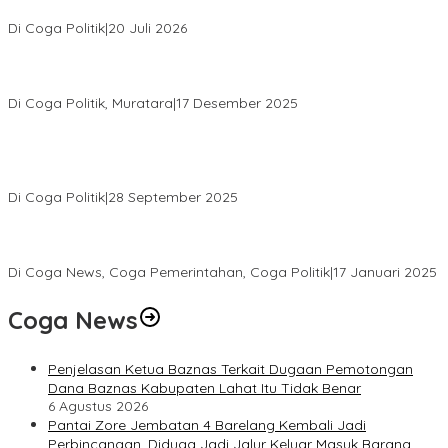
Gelar Reses Tahap II Di Kelurahan Tanjung Indah
Di Coga Politik
|
20 Juli 2026
H. Devi Suhartoni Dipercaya Menakhodai DPD PDI Perjuangan
Sumsel Periode 2025–2030
Di Coga Politik, Muratara
|
17 Desember 2025
PENGURUS DPC KOTA LUBUK LINGGAU MENGUCAPKAN
SELAMAT ATAS TERPILIHNYA H. MOHAMMAD MURDIONO SEBAGAI
KETUA UMUM PPP
Di Coga Politik
|
28 September 2025
Paripurna DPRD Muratara Tetapkan Devi-Yudi Bupati dan Wakil
Bupati Terpilih Hasil Pilkada 2024
Di Coga News, Coga Pemerintahan, Coga Politik
|
17 Januari 2025
Coga News
Penjelasan Ketua Baznas Terkait Dugaan Pemotongan
Dana Baznas Kabupaten Lahat Itu Tidak Benar
6 Agustus 2026
Pantai Zore Jembatan 4 Barelang Kembali Jadi
Perbincangan, Diduga Jadi Jalur Keluar Masuk Barang