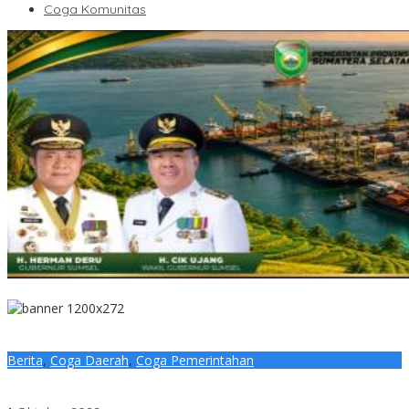
Coga Komunitas
Berita
,
Coga Daerah
,
Coga Pemerintahan
Pj Sekda Muba Lantik Ketua dan Pengurus Pusdiklatcab Mantri
Melayu