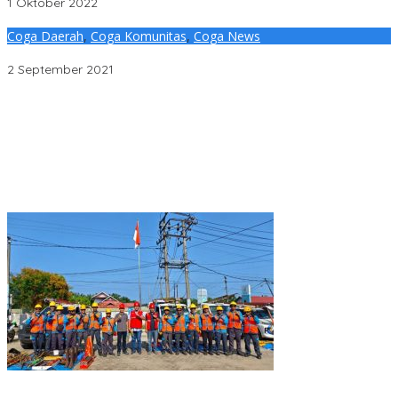
1 Oktober 2022
Coga Daerah
,
Coga Komunitas
,
Coga News
Kecamatan Keluang Muba Resmi Miliki Kantor Kwaran Pramuka
2 September 2021
Penjelasan Ketua Baznas Terkait Dugaan Pemotongan Dana
Baznas Kabupaten Lahat Itu Tidak Benar
Pantai Zore Jembatan 4 Barelang Kembali Jadi Perbincangan,
Diduga Jadi Jalur Keluar Masuk Barang Tanpa Dokumen
Kepabeanan, Nama Berinisial WL Disebut, Bea Cukai Diminta
Mengungkap Dugaan Aktivitas di Kawasan Pesisir
DPC PDI Perjuangan Musi Banyuasin Bantah Tuduhan
Kepemilikan Tambang Ilegal dan Penyerobotan Lahan
Cegah Risiko Sejak Awal, PLN ULP Mukomuko Periksa Peralatan