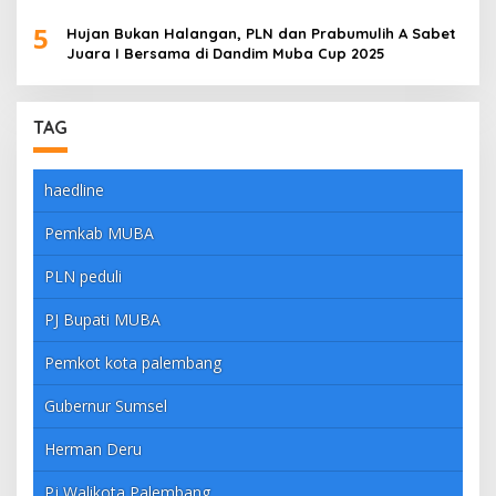
5
Hujan Bukan Halangan, PLN dan Prabumulih A Sabet
Juara I Bersama di Dandim Muba Cup 2025
TAG
haedline
Pemkab MUBA
PLN peduli
PJ Bupati MUBA
Pemkot kota palembang
Gubernur Sumsel
Herman Deru
Pj Walikota Palembang