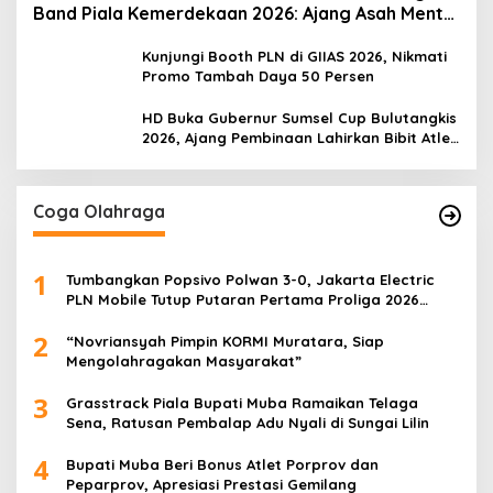
Band Piala Kemerdekaan 2026: Ajang Asah Mental
dan Kedisiplinan Generasi Muda
Kunjungi Booth PLN di GIIAS 2026, Nikmati
Promo Tambah Daya 50 Persen
HD Buka Gubernur Sumsel Cup Bulutangkis
2026, Ajang Pembinaan Lahirkan Bibit Atlet
Baru
Coga Olahraga
1
Tumbangkan Popsivo Polwan 3-0, Jakarta Electric
PLN Mobile Tutup Putaran Pertama Proliga 2026
dengan Meyakinkan
2
“Novriansyah Pimpin KORMI Muratara, Siap
Mengolahragakan Masyarakat”
3
Grasstrack Piala Bupati Muba Ramaikan Telaga
Sena, Ratusan Pembalap Adu Nyali di Sungai Lilin
4
Bupati Muba Beri Bonus Atlet Porprov dan
Peparprov, Apresiasi Prestasi Gemilang