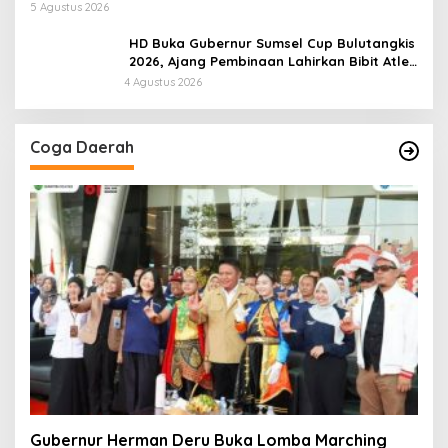
5 Agustus 2026
HD Buka Gubernur Sumsel Cup Bulutangkis
2026, Ajang Pembinaan Lahirkan Bibit Atlet
Baru
4 Agustus 2026
Coga Daerah
Gubernur Herman Deru Buka Lomba Marching