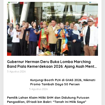
Gubernur Herman Deru Buka Lomba Marching
Band Piala Kemerdekaan 2026: Ajang Asah Mental
dan Kedisiplinan Generasi Muda
5 Agustus 2026
Kunjungi Booth PLN di GIIAS 2026, Nikmati
Promo Tambah Daya 50 Persen
5 Agustus 2026
Pemilik Lahan Klaim Miliki SHM dan Didukung Putusan
Pengadilan, Efriadi bin Bakri: “Tanah Ini Milik Saya”