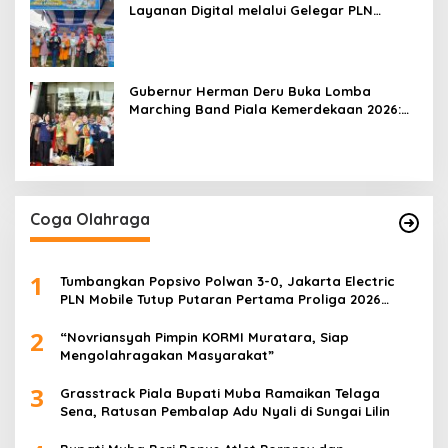
Layanan Digital melalui Gelegar PLN
Mobile 2026
Gubernur Herman Deru Buka Lomba
Marching Band Piala Kemerdekaan 2026:
Ajang Asah Mental dan Kedisiplinan
Generasi Muda
Coga Olahraga
1
Tumbangkan Popsivo Polwan 3-0, Jakarta Electric
PLN Mobile Tutup Putaran Pertama Proliga 2026
dengan Meyakinkan
2
“Novriansyah Pimpin KORMI Muratara, Siap
Mengolahragakan Masyarakat”
3
Grasstrack Piala Bupati Muba Ramaikan Telaga
Sena, Ratusan Pembalap Adu Nyali di Sungai Lilin