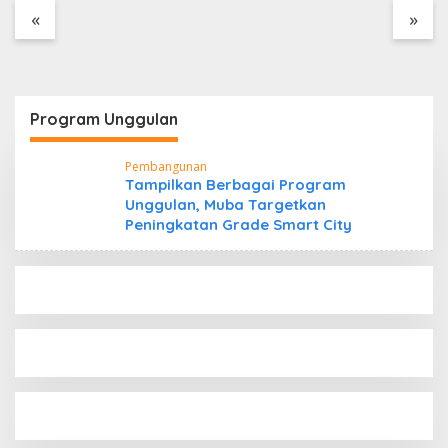
Tanpa Dokumen
«
»
Kepabeanan, Nama
Berinisial WL Disebut,
Bea Cukai Diminta
Mengungkap Dugaan
Aktivitas di Kawasan
Program Unggulan
Pesisir
Pembangunan
Tampilkan Berbagai Program
Unggulan, Muba Targetkan
Peningkatan Grade Smart City