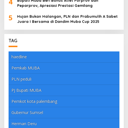
4
Bupati Muba Beri Bonus Atlet Porprov dan
Peparprov, Apresiasi Prestasi Gemilang
5
Hujan Bukan Halangan, PLN dan Prabumulih A Sabet
Juara I Bersama di Dandim Muba Cup 2025
TAG
haedline
Pemkab MUBA
PLN peduli
PJ Bupati MUBA
Pemkot kota palembang
Gubernur Sumsel
Herman Deru