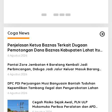
P
Di
Coga News
Penjelasan Ketua Baznas Terkait Dugaan
Pemotongan Dana Baznas Kabupaten Lahat Itu
Tidak Benar
6 Agustus 2026
Pantai Zore Jembatan 4 Barelang Kembali Jadi
Perbincangan, Diduga Jadi Jalur Keluar Masuk Barang
Tanpa Dokumen Kepabeanan, Nama Berinisial WL
6 Agustus 2026
Disebut, Bea Cukai Diminta Mengungkap Dugaan Aktivitas
di Kawasan Pesisir
DPC PDI Perjuangan Musi Banyuasin Bantah Tuduhan
Kepemilikan Tambang Ilegal dan Penyerobotan Lahan
6 Agustus 2026
Cegah Risiko Sejak Awal, PLN ULP
Mukomuko Periksa Peralatan dan APD
Petugas secara Rutin
6 Agustus 2026