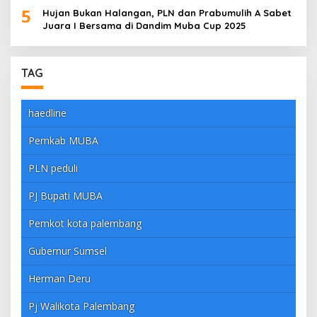
5
Hujan Bukan Halangan, PLN dan Prabumulih A Sabet
Juara I Bersama di Dandim Muba Cup 2025
TAG
haedline
Pemkab MUBA
PLN peduli
PJ Bupati MUBA
Pemkot kota palembang
Gubernur Sumsel
Herman Deru
Pj Walikota Palembang