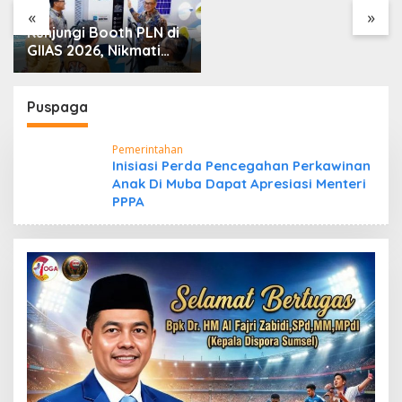
Saya”
«
»
Kunjungi Booth PLN di
GIIAS 2026, Nikmati
Promo Tambah Daya
50 Persen
Puspaga
Pemerintahan
Inisiasi Perda Pencegahan Perkawinan
Anak Di Muba Dapat Apresiasi Menteri
PPPA