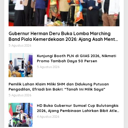
Gubernur Herman Deru Buka Lomba Marching
Band Piala Kemerdekaan 2026: Ajang Asah Mental
dan Kedisiplinan Generasi Muda
5 Agustus 2026
Kunjungi Booth PLN di GIIAS 2026, Nikmati
Promo Tambah Daya 50 Persen
5 Agustus 2026
Pemilik Lahan Klaim Miliki SHM dan Didukung Putusan
Pengadilan, Efriadi bin Bakri: “Tanah Ini Milik Saya”
5 Agustus 2026
HD Buka Gubernur Sumsel Cup Bulutangkis
2026, Ajang Pembinaan Lahirkan Bibit Atlet
Baru
4 Agustus 2026