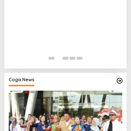
H
P
Di
Coga News