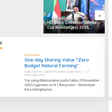
“Tanah Ini Milik Saya”
»
HD Buka Gubernur Sumsel
P
Cup Bulutangkis 2026,
R
Ajang Pembinaan Lahirkan
U
Bibit Atlet Baru
u
I
Komunitas
One-day Sharing Value “Zero
Budget Natural Farming”
Coga Daerah
,
Coga Komunitas
,
Coga News
|
21
Desember 2020
O
L
Trip yang dilaksanakan pada Sabtu,19 Desember
E
2020 Coganews.co.id | Banyuasin – Bertempat
H
Baca Selengkapnya
Z
U
M
A
R
H
A