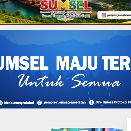
ue “Zero Budget Natural
 Lahan Klaim Miliki
n Didukung Putusan
lan, Efriadi bin