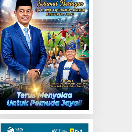
LN UID S2JB melalui
Perkuat Sinergi, Komitmen
umah BUMN Jambi Latih
Pemprov Sumsel Dukung
MKM Optimalkan Website
BNNP Berantas Narkoba
ntuk Pasar Ekspor
Lebih Optimal