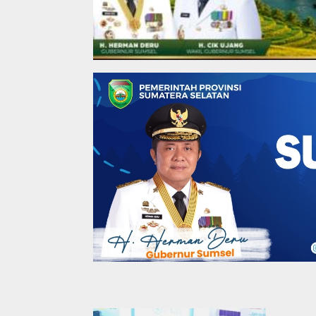
Coga Daerah
,
Coga Komunitas
,
Coga News
One-day Sharing Val
Farming”
21 Desember 2020
Pemilik
SHM da
Pengadi