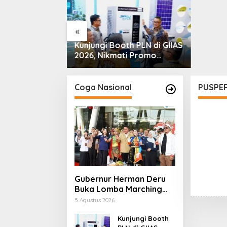
Bakri: 
«
erman Deru
Kunjungi Booth PLN di GIIAS
 Marching
2026, Nikmati Promo
Kemerdekaan
Tambah Daya 50 Persen
 Asah Mental
inan Generasi
Coga Nasional
PUSPER
Gubernur Herman Deru
Buka Lomba Marching
Band Piala Kemerdekaan
5 Agustus 2026
2026: Ajang Asah Mental
dan Kedisiplinan
Kunjungi Booth