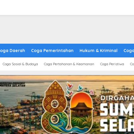
oga Daerah
Coga Pemerintahan
Hukum & Kriminal
Coga
Coga Sosial & Budaya
Coga Pertahanan & Keamanan
Coga Peristiwa
Co