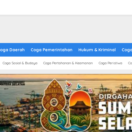
oga Daerah
Coga Pemerintahan
Hukum & Kriminal
Coga
Coga Sosial & Budaya
Coga Pertahanan & Keamanan
Coga Peristiwa
Co