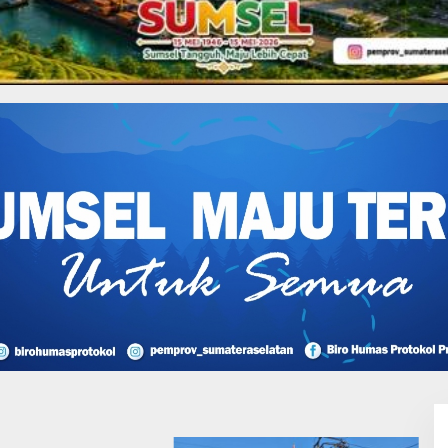
s
,
Coga Sosial & Budaya
U Sumsel Bagikan 5000
Kaum Dhuafa Dan
I Perjuangan Musi
sin Bantah Tuduhan
likan Tambang