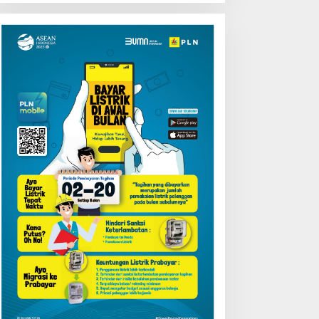
Uji Coba Contraflow di KM
55 Tol Binjai–Langsa
emarak HUT OKU ke-116,
LN Dekatkan Layanan
igital melalui Gelegar PLN
obile 2026