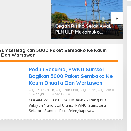
 dan Penyerobotan
»
Cegah Risiko Sejak Awal,
S
PLN ULP Mukomuko
P
Periksa Peralatan dan APD
D
Petugas secara Rutin
M
umsel Bagikan 5000 Paket Sembako Ke Kaum
 Dan Wartawan
Peduli Sesama, PWNU Sumsel
Bagikan 5000 Paket Sembako Ke
Kaum Dhuafa Dan Wartawan
Coga Komunitas
,
Coga Nasional
,
Coga News
,
Coga Sosial
& Budaya
|
23 April 2020
O
L
COGANEWS.COM | PALEMBANG, – Pengurus
E
Wilayah Nahdlatul Ulama (PWNU) Sumatera
H
Selatan (Sumsel)
Baca Selengkapnya
Y
A
N
C
O
G