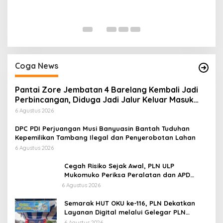
P
Di
Coga News
Pantai Zore Jembatan 4 Barelang Kembali Jadi
Perbincangan, Diduga Jadi Jalur Keluar Masuk
Barang Tanpa Dokumen Kepabeanan, Nama
6 Agustus 2026
Berinisial WL Disebut, Bea Cukai Diminta
Mengungkap Dugaan Aktivitas di Kawasan Pesisir
DPC PDI Perjuangan Musi Banyuasin Bantah Tuduhan
Kepemilikan Tambang Ilegal dan Penyerobotan Lahan
6 Agustus 2026
Cegah Risiko Sejak Awal, PLN ULP
Mukomuko Periksa Peralatan dan APD
Petugas secara Rutin
6 Agustus 2026
Semarak HUT OKU ke-116, PLN Dekatkan
Layanan Digital melalui Gelegar PLN
Mobile 2026
6 Agustus 2026