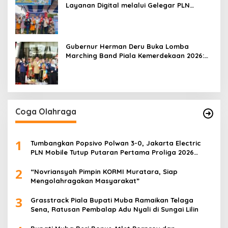
Layanan Digital melalui Gelegar PLN
Mobile 2026
Gubernur Herman Deru Buka Lomba
Marching Band Piala Kemerdekaan 2026:
Ajang Asah Mental dan Kedisiplinan
Generasi Muda
Coga Olahraga
1
Tumbangkan Popsivo Polwan 3-0, Jakarta Electric
PLN Mobile Tutup Putaran Pertama Proliga 2026
dengan Meyakinkan
2
“Novriansyah Pimpin KORMI Muratara, Siap
Mengolahragakan Masyarakat”
3
Grasstrack Piala Bupati Muba Ramaikan Telaga
Sena, Ratusan Pembalap Adu Nyali di Sungai Lilin