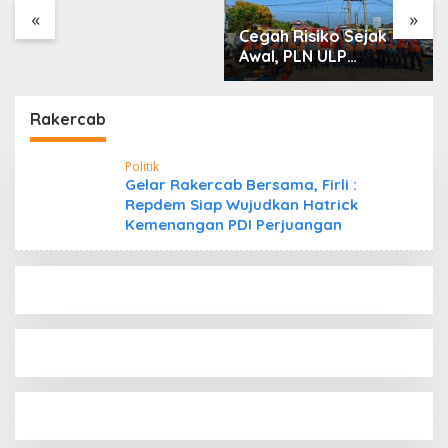
«
»
Cegah Risiko Sejak
Awal, PLN ULP
Mukomuko Periksa
Peralatan dan APD
Petugas secara Rutin
Rakercab
Politik
Gelar Rakercab Bersama, Firli :
Repdem Siap Wujudkan Hatrick
Kemenangan PDI Perjuangan