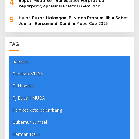
4
Bupati Muba Beri Bonus Atlet Porprov dan
Peparprov, Apresiasi Prestasi Gemilang
5
Hujan Bukan Halangan, PLN dan Prabumulih A Sabet
Juara I Bersama di Dandim Muba Cup 2025
TAG
haedline
Pemkab MUBA
PLN peduli
PJ Bupati MUBA
Pemkot kota palembang
Gubernur Sumsel
Herman Deru