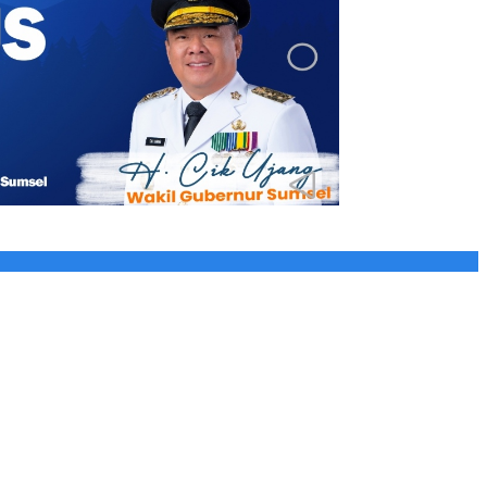
 Nama Berinisial WL Disebut, Bea Cukai Diminta Mengungkap