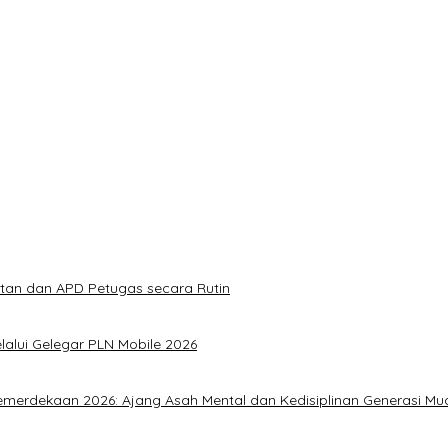
arya Uji Coba Contraflow di KM 55 Tol Binjai–Langsa
aan 2026: Ajang Asah Mental dan Kedisiplinan Generasi Muda
0 Persen
iadi bin Bakri: “Tanah Ini Milik Saya”
Lahirkan Bibit Atlet Baru
 Website untuk Pasar Ekspor
atan dan APD Petugas secara Rutin
alui Gelegar PLN Mobile 2026
merdekaan 2026: Ajang Asah Mental dan Kedisiplinan Generasi Mu