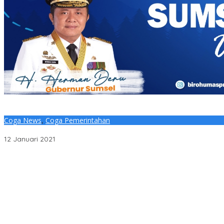
Coga News
,
Coga Pemerintahan
9 Ranperda Segera di Bahas DPRD Sumsel
12 Januari 2021
Penjelasan Ketua Baznas Terkait Dugaan Pemotongan Dana Bazna
Pantai Zore Jembatan 4 Barelang Kembali Jadi Perbincangan, D
Dugaan Aktivitas di Kawasan Pesisir
DPC PDI Perjuangan Musi Banyuasin Bantah Tuduhan Kepemilika
Cegah Risiko Sejak Awal, PLN ULP Mukomuko Periksa Peralatan d
Semarak HUT OKU ke-116, PLN Dekatkan Layanan Digital melalui 