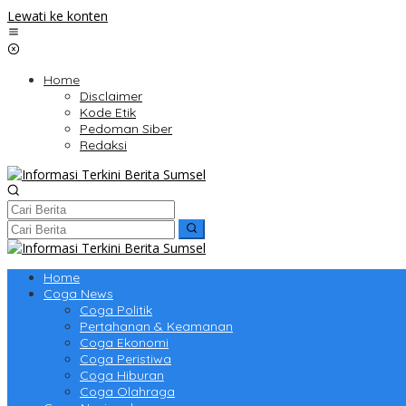
Lewati ke konten
Home
Disclaimer
Kode Etik
Pedoman Siber
Redaksi
Home
Coga News
Coga Politik
Pertahanan & Keamanan
Coga Ekonomi
Coga Peristiwa
Coga Hiburan
Coga Olahraga