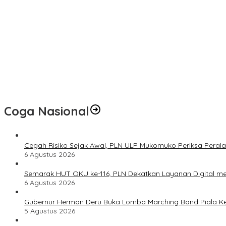
Lakukan Pemeliharaan Oprit Jembatan Batang Serangan, Hutama K
Gubernur Herman Deru Buka Lomba Marching Band Piala Kemerdek
Kunjungi Booth PLN di GIIAS 2026, Nikmati Promo Tambah Daya 5
Pemilik Lahan Klaim Miliki SHM dan Didukung Putusan Pengadilan, Efr
HD Buka Gubernur Sumsel Cup Bulutangkis 2026, Ajang Pembinaan 
PLN UID S2JB melalui Rumah BUMN Jambi Latih UMKM Optimalkan
Coga Nasional
Cegah Risiko Sejak Awal, PLN ULP Mukomuko Periksa Peral
6 Agustus 2026
Semarak HUT OKU ke-116, PLN Dekatkan Layanan Digital mel
6 Agustus 2026
Gubernur Herman Deru Buka Lomba Marching Band Piala Ke
5 Agustus 2026