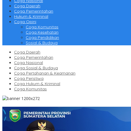
Coga Nasional
Coga Daerah
Coga Pemerintahan
Hukum & Kriminal
Coga Opini
Coga Komunitas
Coga Kesehatan
Coga Pendidikan
Sosial & Budaya
Coga Daerah
Coga Pemerintahan
Coga Nasional
Coga Sosial & Budaya
Coga Pertahanan & Keamanan
Coga Peristiwa
Coga Hukum & Kriminal
Coga Komunitas