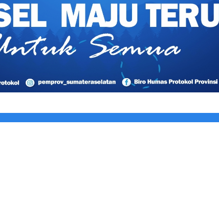
s Kabupaten Lahat Itu Tidak Benar
iduga Jadi Jalur Keluar Masuk Barang Tanpa Dokumen Kepabeanan,
n Tambang Ilegal dan Penyerobotan Lahan
an APD Petugas secara Rutin
Gelegar PLN Mobile 2026