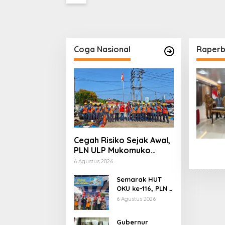
Cukai Diminta Mengungkap
Dugaan Aktivitas di
Kawasan Pesisir
Coga Nasional
Raper
Cegah Risiko Sejak Awal,
PLN ULP Mukomuko
Periksa Peralatan dan
6 Agustus 2026
APD Petugas secara
Rutin
Semarak HUT
OKU ke-116, PLN
Dekatkan
6 Agustus 2026
Layanan Digital
melalui Gelegar
Gubernur
PLN Mobile 2026