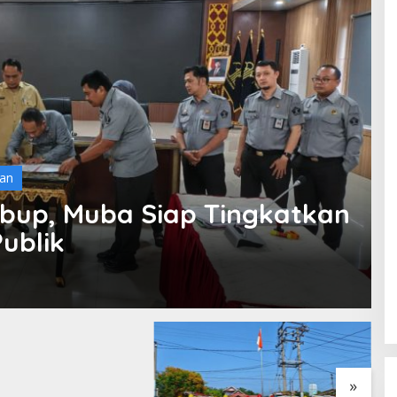
an
bup, Muba Siap Tingkatkan
ublik
I Perjuangan Musi
sin Bantah Tuduhan
likan Tambang
 dan Penyerobotan
»