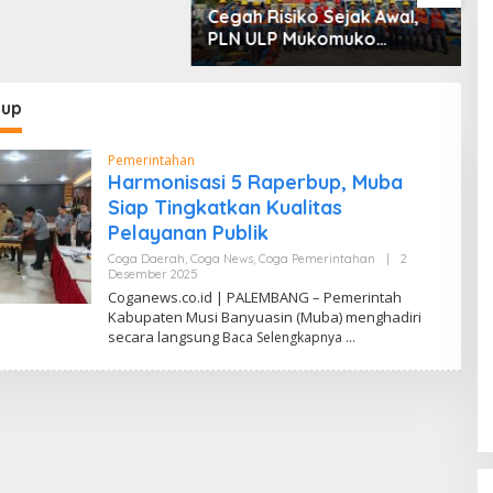
Cegah Risiko Sejak Awal,
S
PLN ULP Mukomuko
P
Periksa Peralatan dan APD
D
Petugas secara Rutin
M
bup
Pemerintahan
Harmonisasi 5 Raperbup, Muba
Siap Tingkatkan Kualitas
Pelayanan Publik
Coga Daerah
,
Coga News
,
Coga Pemerintahan
|
2
Desember 2025
O
L
Coganews.co.id | PALEMBANG – Pemerintah
E
Kabupaten Musi Banyuasin (Muba) menghadiri
H
secara langsung
Z
Baca Selengkapnya
U
M
A
R
H
A
K
I
K
I