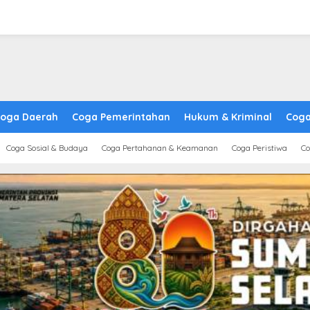
oga Daerah
Coga Pemerintahan
Hukum & Kriminal
Coga
Coga Sosial & Budaya
Coga Pertahanan & Keamanan
Coga Peristiwa
Co