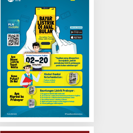
emarak HUT OKU ke-116,
LN Dekatkan Layanan
igital melalui Gelegar PLN
obile 2026