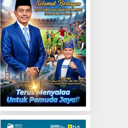
Lakukan Pemeliharaan
Oprit Jembatan Batang
Serangan, Hutama Karya
Uji Coba Contraflow di KM
55 Tol Binjai–Langsa