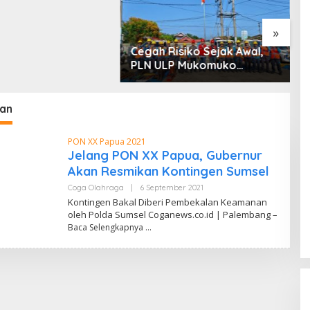
»
Cegah Risiko Sejak Awal,
S
PLN ULP Mukomuko
P
Periksa Peralatan dan APD
D
Petugas secara Rutin
M
an
PON XX Papua 2021
Jelang PON XX Papua, Gubernur
Akan Resmikan Kontingen Sumsel
Coga Olahraga
|
6 September 2021
O
L
Kontingen Bakal Diberi Pembekalan Keamanan
E
oleh Polda Sumsel Coganews.co.id | Palembang –
H
Baca Selengkapnya
D
A
N
D
I
W
A
H
Y