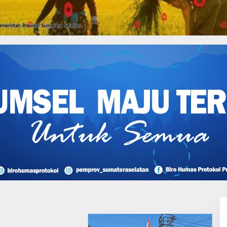
a, Gubernur Akan Resmikan
I Perjuangan Musi
sin Bantah Tuduhan
likan Tambang
 dan Penyerobotan