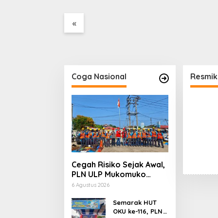
Tanpa Dokumen
Lahan
Kepabeanan, Nama
«
Berinisial WL Disebut, Bea
Cukai Diminta Mengungkap
Dugaan Aktivitas di
Kawasan Pesisir
Coga Nasional
Resmik
Cegah Risiko Sejak Awal,
PLN ULP Mukomuko
Periksa Peralatan dan
6 Agustus 2026
APD Petugas secara
Rutin
Semarak HUT
OKU ke-116, PLN