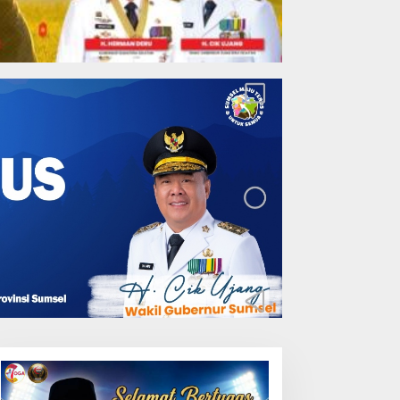
Lakukan Pemeliharaan
Oprit Jembatan Batang
Serangan, Hutama Karya
Uji Coba Contraflow di KM