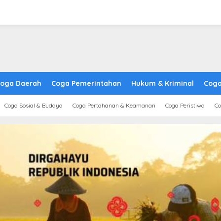
oga Daerah
Coga Pemerintahan
Hukum & Kriminal
Coga
Coga Sosial & Budaya
Coga Pertahanan & Keamanan
Coga Peristiwa
Co