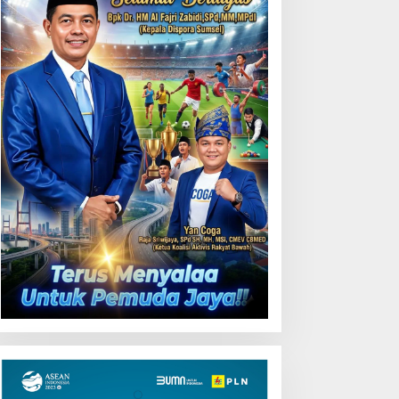
55 Tol Binjai–Langsa
emarak HUT OKU ke-116,
LN Dekatkan Layanan
igital melalui Gelegar PLN
obile 2026