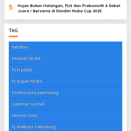
5
Hujan Bukan Halangan, PLN dan Prabumulih A Sabet
Juara I Bersama di Dandim Muba Cup 2025
TAG
haedline
Pemkab MUBA
PLN peduli
PJ Bupati MUBA
Pemkot kota palembang
Gubernur Sumsel
Herman Deru
Pj Walikota Palembang