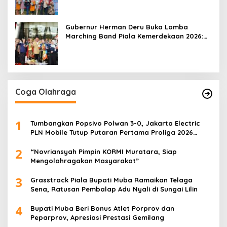
Gubernur Herman Deru Buka Lomba
Marching Band Piala Kemerdekaan 2026:
Ajang Asah Mental dan Kedisiplinan
Generasi Muda
Coga Olahraga
1
Tumbangkan Popsivo Polwan 3-0, Jakarta Electric
PLN Mobile Tutup Putaran Pertama Proliga 2026
dengan Meyakinkan
2
“Novriansyah Pimpin KORMI Muratara, Siap
Mengolahragakan Masyarakat”
3
Grasstrack Piala Bupati Muba Ramaikan Telaga
Sena, Ratusan Pembalap Adu Nyali di Sungai Lilin
4
Bupati Muba Beri Bonus Atlet Porprov dan
Peparprov, Apresiasi Prestasi Gemilang