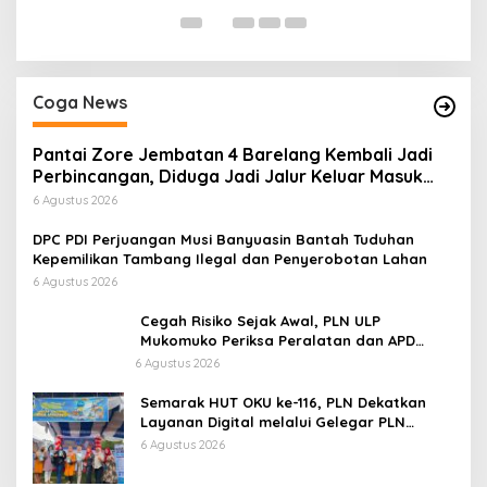
Coga News
Pantai Zore Jembatan 4 Barelang Kembali Jadi
Perbincangan, Diduga Jadi Jalur Keluar Masuk
Barang Tanpa Dokumen Kepabeanan, Nama
6 Agustus 2026
Berinisial WL Disebut, Bea Cukai Diminta
Mengungkap Dugaan Aktivitas di Kawasan Pesisir
DPC PDI Perjuangan Musi Banyuasin Bantah Tuduhan
Kepemilikan Tambang Ilegal dan Penyerobotan Lahan
6 Agustus 2026
Cegah Risiko Sejak Awal, PLN ULP
Mukomuko Periksa Peralatan dan APD
Petugas secara Rutin
6 Agustus 2026
Semarak HUT OKU ke-116, PLN Dekatkan
Layanan Digital melalui Gelegar PLN
Mobile 2026
6 Agustus 2026