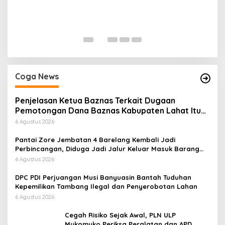
H
P
Di
Coga News
Penjelasan Ketua Baznas Terkait Dugaan
Pemotongan Dana Baznas Kabupaten Lahat Itu
Tidak Benar
6 Agustus 2026
Pantai Zore Jembatan 4 Barelang Kembali Jadi
Perbincangan, Diduga Jadi Jalur Keluar Masuk Barang
Tanpa Dokumen Kepabeanan, Nama Berinisial WL
6 Agustus 2026
Disebut, Bea Cukai Diminta Mengungkap Dugaan Aktivitas
di Kawasan Pesisir
DPC PDI Perjuangan Musi Banyuasin Bantah Tuduhan
Kepemilikan Tambang Ilegal dan Penyerobotan Lahan
6 Agustus 2026
Cegah Risiko Sejak Awal, PLN ULP
Mukomuko Periksa Peralatan dan APD