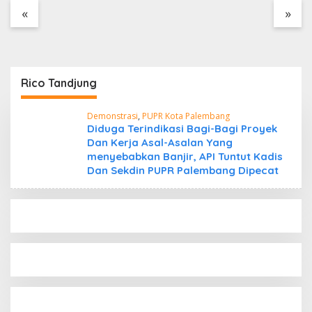
Tanpa Dokumen
«
»
Kepabeanan, Nama
Berinisial WL Disebut,
Bea Cukai Diminta
Mengungkap Dugaan
Aktivitas di Kawasan
Rico Tandjung
Pesisir
Demonstrasi
,
PUPR Kota Palembang
Diduga Terindikasi Bagi-Bagi Proyek
Dan Kerja Asal-Asalan Yang
menyebabkan Banjir, API Tuntut Kadis
Dan Sekdin PUPR Palembang Dipecat