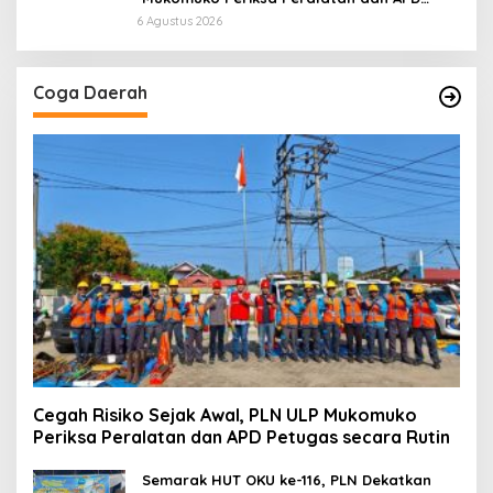
Petugas secara Rutin
6 Agustus 2026
Coga Daerah
Cegah Risiko Sejak Awal, PLN ULP Mukomuko
Periksa Peralatan dan APD Petugas secara Rutin
Semarak HUT OKU ke-116, PLN Dekatkan