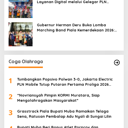
Layanan Digital melalui Gelegar PLN
Mobile 2026
Gubernur Herman Deru Buka Lomba
Marching Band Piala Kemerdekaan 2026:
Ajang Asah Mental dan Kedisiplinan
Generasi Muda
Coga Olahraga
1
Tumbangkan Popsivo Polwan 3-0, Jakarta Electric
PLN Mobile Tutup Putaran Pertama Proliga 2026
dengan Meyakinkan
2
“Novriansyah Pimpin KORMI Muratara, Siap
Mengolahragakan Masyarakat”
3
Grasstrack Piala Bupati Muba Ramaikan Telaga
Sena, Ratusan Pembalap Adu Nyali di Sungai Lilin
Bupati Muba Beri Bonus Atlet Porprov dan