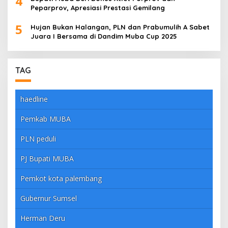
4
Peparprov, Apresiasi Prestasi Gemilang
5
Hujan Bukan Halangan, PLN dan Prabumulih A Sabet
Juara I Bersama di Dandim Muba Cup 2025
TAG
haedline
Pemkab MUBA
PLN peduli
PJ Bupati MUBA
Pemkot kota palembang
Gubernur Sumsel
Herman Deru