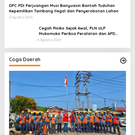
di Kawasan Pesisir
DPC PDI Perjuangan Musi Banyuasin Bantah Tuduhan
Kepemilikan Tambang Ilegal dan Penyerobotan Lahan
6 Agustus 2026
Cegah Risiko Sejak Awal, PLN ULP
Mukomuko Periksa Peralatan dan APD
Petugas secara Rutin
6 Agustus 2026
Coga Daerah