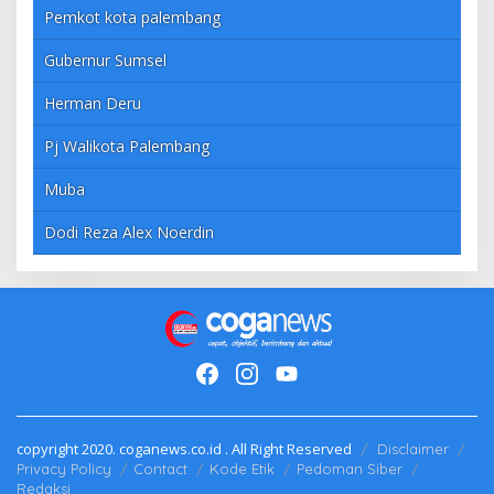
Pemkot kota palembang
Gubernur Sumsel
Herman Deru
Pj Walikota Palembang
Muba
Dodi Reza Alex Noerdin
copyright 2020. coganews.co.id . All Right Reserved
Disclaimer
Privacy Policy
Contact
Kode Etik
Pedoman Siber
Redaksi