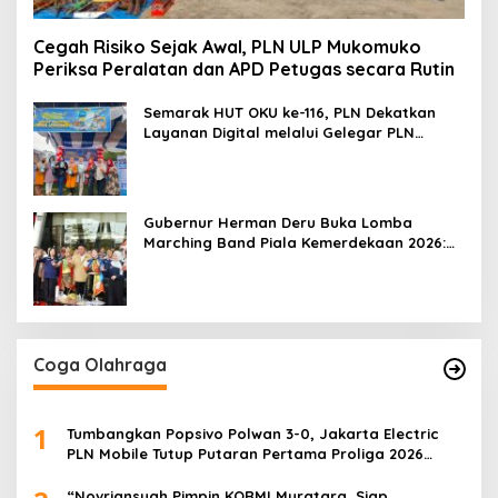
Cegah Risiko Sejak Awal, PLN ULP Mukomuko
Periksa Peralatan dan APD Petugas secara Rutin
Semarak HUT OKU ke-116, PLN Dekatkan
Layanan Digital melalui Gelegar PLN
Mobile 2026
Gubernur Herman Deru Buka Lomba
Marching Band Piala Kemerdekaan 2026:
Ajang Asah Mental dan Kedisiplinan
Generasi Muda
Coga Olahraga
1
Tumbangkan Popsivo Polwan 3-0, Jakarta Electric
PLN Mobile Tutup Putaran Pertama Proliga 2026
dengan Meyakinkan
“Novriansyah Pimpin KORMI Muratara, Siap