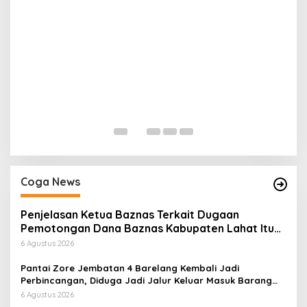
H
P
Di
Coga News
Penjelasan Ketua Baznas Terkait Dugaan
Pemotongan Dana Baznas Kabupaten Lahat Itu
Tidak Benar
6 Agustus 2026
Pantai Zore Jembatan 4 Barelang Kembali Jadi
Perbincangan, Diduga Jadi Jalur Keluar Masuk Barang
Tanpa Dokumen Kepabeanan, Nama Berinisial WL
6 Agustus 2026
Disebut, Bea Cukai Diminta Mengungkap Dugaan Aktivitas