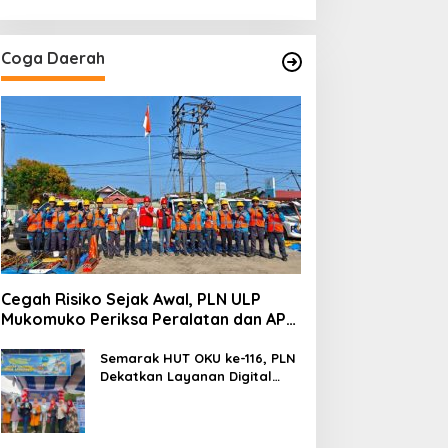
secara Rutin
Coga Daerah
Cegah Risiko Sejak Awal, PLN ULP
Mukomuko Periksa Peralatan dan APD
Petugas secara Rutin
Semarak HUT OKU ke-116, PLN
Dekatkan Layanan Digital
melalui Gelegar PLN Mobile
2026