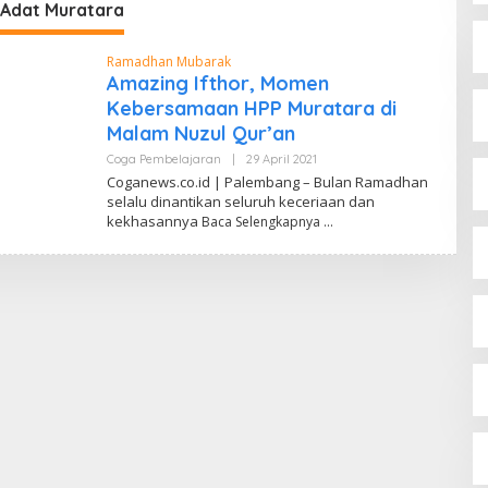
Adat Muratara
Ramadhan Mubarak
Amazing Ifthor, Momen
Kebersamaan HPP Muratara di
Malam Nuzul Qur’an
Coga Pembelajaran
|
29 April 2021
O
L
Coganews.co.id | Palembang – Bulan Ramadhan
E
selalu dinantikan seluruh keceriaan dan
H
kekhasannya
Baca Selengkapnya
D
A
N
D
I
W
A
H
Y
U