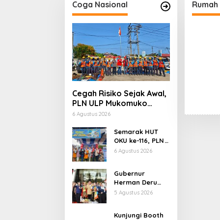
Coga Nasional
Rumah 
Cegah Risiko Sejak Awal,
PLN ULP Mukomuko
Periksa Peralatan dan
6 Agustus 2026
APD Petugas secara
Rutin
Semarak HUT
OKU ke-116, PLN
Dekatkan
6 Agustus 2026
Layanan Digital
melalui Gelegar
Gubernur
PLN Mobile 2026
Herman Deru
Buka Lomba
5 Agustus 2026
Marching Band
Piala
Kunjungi Booth
Kemerdekaan