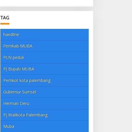
Dandim Muba Cup 2025
TAG
haedline
Pemkab MUBA
PLN peduli
PJ Bupati MUBA
Pemkot kota palembang
Gubernur Sumsel
Herman Deru
Pj Walikota Palembang
Muba