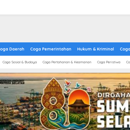
oga Daerah
Coga Pemerintahan
Hukum & Kriminal
Coga
Coga Sosial & Budaya
Coga Pertahanan & Keamanan
Coga Peristiwa
Co