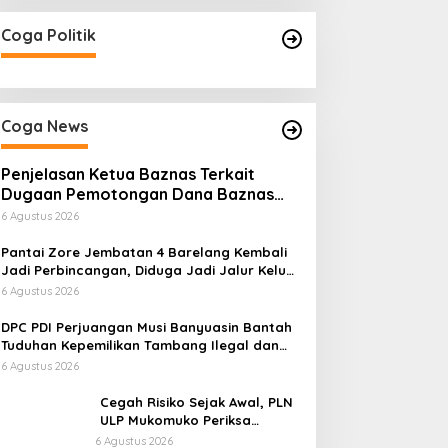
Coga Politik
Coga News
Penjelasan Ketua Baznas Terkait
Dugaan Pemotongan Dana Baznas
Kabupaten Lahat Itu Tidak Benar
6 Agustus 2026
Pantai Zore Jembatan 4 Barelang Kembali
Jadi Perbincangan, Diduga Jadi Jalur Keluar
Masuk Barang Tanpa Dokumen Kepabeanan,
6 Agustus 2026
Nama Berinisial WL Disebut, Bea Cukai
Diminta Mengungkap Dugaan Aktivitas di
DPC PDI Perjuangan Musi Banyuasin Bantah
Kawasan Pesisir
Tuduhan Kepemilikan Tambang Ilegal dan
Penyerobotan Lahan
6 Agustus 2026
Cegah Risiko Sejak Awal, PLN
ULP Mukomuko Periksa
Peralatan dan APD Petugas
6 Agustus 2026