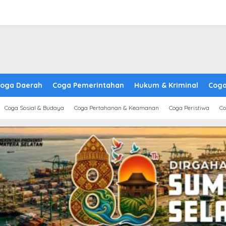
oga Daerah
Coga Pemerintahan
Hukum & Kriminal
Coga
Coga Sosial & Budaya
Coga Pertahanan & Keamanan
Coga Peristiwa
Co