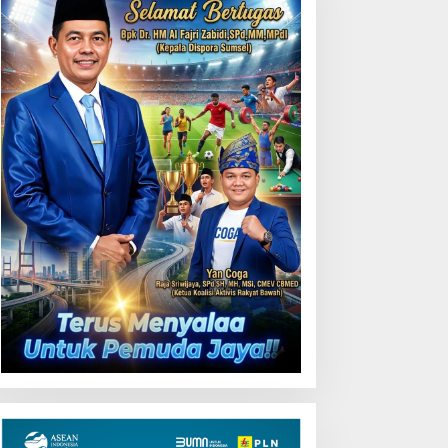
Uji Coba Contraflow di KM
55 Tol Binjai–Langsa
emarak HUT OKU ke-116,
LN Dekatkan Layanan
igital melalui Gelegar PLN
obile 2026