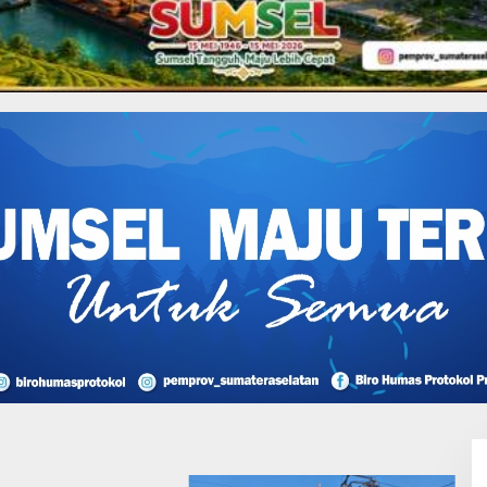
atif Muba Sepakati
PRD dan Pembentukan Perda
I Perjuangan Musi
sin Bantah Tuduhan
likan Tambang