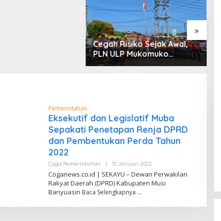
 dan Penyerobotan
»
Cegah Risiko Sejak Awal,
S
PLN ULP Mukomuko
P
Periksa Peralatan dan APD
D
Petugas secara Rutin
M
Pemerintahan
Eksekutif dan Legislatif Muba
Sepakati Penetapan Renja DPRD
dan Pembentukan Perda Tahun
2022
Coga Pemerintahan
|
31 Januari 2022
O
L
Coganews.co.id | SEKAYU – Dewan Perwakilan
E
Rakyat Daerah (DPRD) Kabupaten Musi
H
Banyuasin
Baca Selengkapnya
D
A
N
D
I